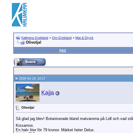
Kalimera Grekland
>
Om Grekland
>
Mat & Dryck
Olivolja!
FAQ
2026-02-19, 10:17
Kajja
Olivolja!
Så glad jag blev! Botaniserade bland matvarorna på Lidl och vad står
Kissamos.
En halv liter för 79 kronor. Märket heter Delux.