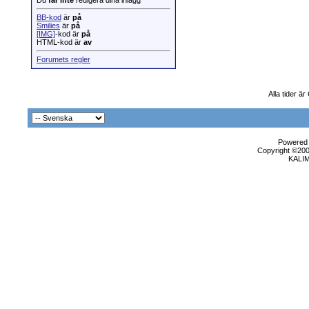
Du
får inte
redigera dina inlägg
BB-kod
är
på
Smilies
är
på
[IMG]
-kod är
på
HTML-kod är
av
Forumets regler
Alla tider ä
Powered b
Copyright ©2000
KALI