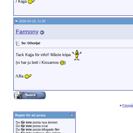
/ Kajja
2026-02-19, 11:20
Farmony
Sv: Olivolja!
Tack Kajja för info!! Måste köpa
(vi har ju bott i Kissamos
)
/Ulla
«
Föregå
Regler för att posta
Du
får inte
posta nya ämnen
Du
får inte
posta svar
Du
får inte
posta bifogade filer