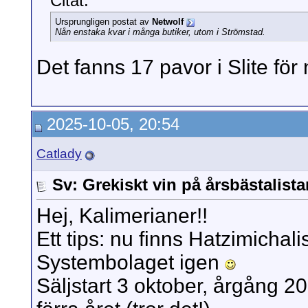
Citat:
Ursprungligen postat av
Netwolf
Nån enstaka kvar i många butiker, utom i Strömstad.
Det fanns 17 pavor i Slite fö
2025-10-05, 20:54
Catlady
Sv: Grekiskt vin på årsbästalista
Hej, Kalimerianer!!
Ett tips: nu finns Hatzimichal
Systembolaget igen
Säljstart 3 oktober, årgång 2