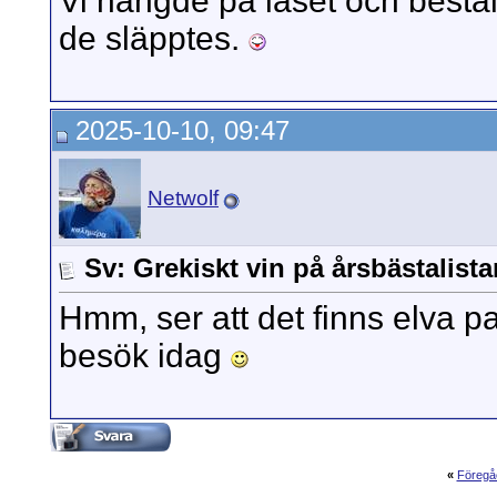
Vi hängde på låset och bestä
de släpptes.
2025-10-10, 09:47
Netwolf
Sv: Grekiskt vin på årsbästalista
Hmm, ser att det finns elva pav
besök idag
«
Föregå