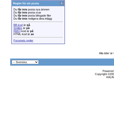
Regler för att posta
Du
får inte
posta nya ämnen
Du
får inte
posta svar
Du
får inte
posta bifogade filer
Du
får inte
redigera dina inlägg
BB-kod
är
på
Smilies
är
på
[IMG]
-kod är
på
HTML-kod är
av
Forumets regler
Alla tider ä
Powered b
Copyright ©2000
KALI