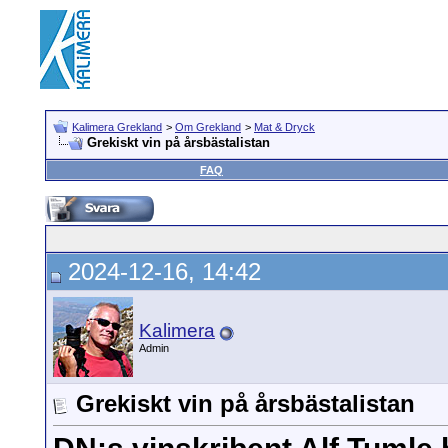
Kalimera Grekland
>
Om Grekland
>
Mat & Dryck
Grekiskt vin på årsbästalistan
FAQ
2024-12-16, 14:42
Kalimera
Admin
Grekiskt vin på årsbästalistan