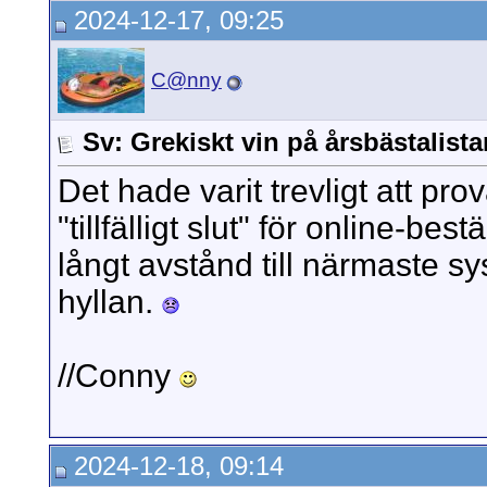
2024-12-17, 09:25
C@nny
Sv: Grekiskt vin på årsbästalista
Det hade varit trevligt att pr
"tillfälligt slut" för online-best
långt avstånd till närmaste s
hyllan.
//Conny
2024-12-18, 09:14