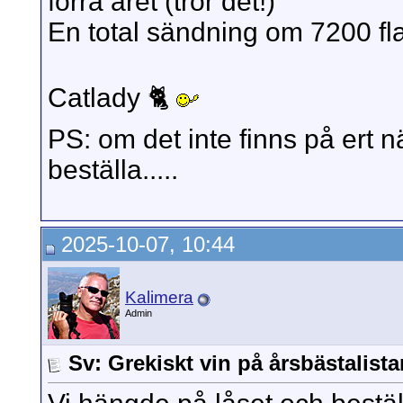
förra året (tror det!)
En total sändning om 7200 flas
Catlady 🐈
PS: om det inte finns på ert
beställa.....
2025-10-07, 10:44
Kalimera
Admin
Sv: Grekiskt vin på årsbästalista