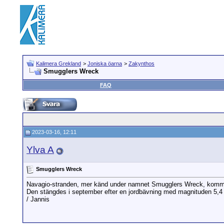
Kalimera Grekland
>
Joniska öarna
>
Zakynthos
Smugglers Wreck
FAQ
2023-03-16, 12:11
Ylva A
Smugglers Wreck
Navagio-stranden, mer känd under namnet Smugglers Wreck, kommer 
Den stängdes i september efter en jordbävning med magnituden 5,4
/ Jannis