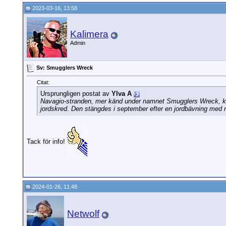
2023-03-16, 13:58
Kalimera
Admin
Sv: Smugglers Wreck
Citat:
Ursprungligen postat av
Ylva A
Navagio-stranden, mer känd under namnet Smugglers Wreck, ko
jordskred. Den stängdes i september efter en jordbävning med 
Tack för info!
2024-01-26, 11:48
Netwolf