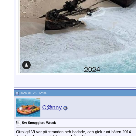
2024-01-26, 12:04
C@nny
Sv: Smugglers Wreck
Otroligt! Vi var på stranden och badade, och gick runt båten 2014.