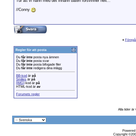
Tur att vi hann med det innann båten försvinner helt...
//Conny
«
Föregå
Regler för att posta
Du
får inte
posta nya ämnen
Du
får inte
posta svar
Du
får inte
posta bifogade filer
Du
får inte
redigera dina inlägg
BB-kod
är
på
Smilies
är
på
[IMG]
-kod är
på
HTML-kod är
av
Forumets regler
Alla tider ä
Powered b
Copyright ©2000