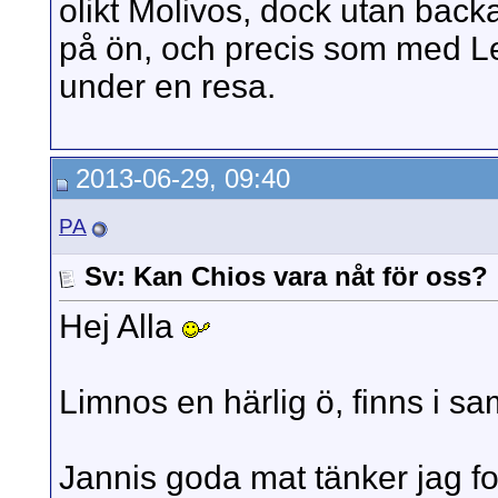
olikt Molivos, dock utan backa
på ön, och precis som med L
under en resa.
2013-06-29, 09:40
PA
Sv: Kan Chios vara nåt för oss?
Hej Alla
Limnos en härlig ö, finns i 
Jannis goda mat tänker jag fo