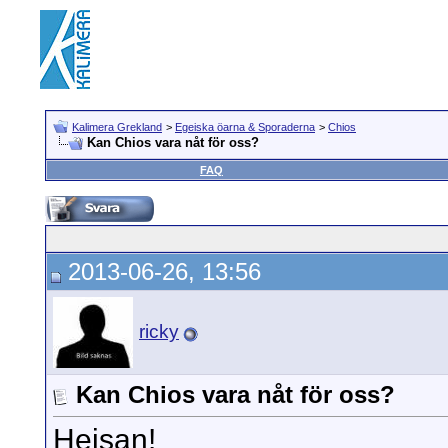
Kalimera Grekland
>
Egeiska öarna & Sporaderna
>
Chios
Kan Chios vara nåt för oss?
FAQ
2013-06-26, 13:56
ricky
Kan Chios vara nåt för oss?
Hejsan!