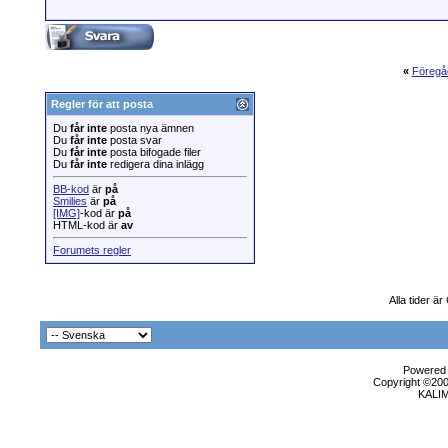
«
Föregå
Regler för att posta
Du
får inte
posta nya ämnen
Du
får inte
posta svar
Du
får inte
posta bifogade filer
Du
får inte
redigera dina inlägg
BB-kod
är
på
Smilies
är
på
[IMG]
-kod är
på
HTML-kod är
av
Forumets regler
Alla tider ä
Powered b
Copyright ©2000
KALI