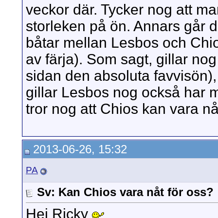
veckor där. Tycker nog att m
storleken på ön. Annars går d
båtar mellan Lesbos och Chio
av färja). Som sagt, gillar nog
sidan den absoluta favvisön),
gillar Lesbos nog också har m
tror nog att Chios kan vara nå
2013-06-26, 15:32
PA
Sv: Kan Chios vara nåt för oss?
Hej Ricky