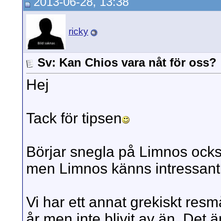
2013-06-28, 13:38
ricky
Sv: Kan Chios vara nåt för oss?
Hej
Tack för tipsen
Börjar snegla på Limnos ocks
men Limnos känns intressant
Vi har ett annat grekiskt resm
år men inte blivit av än. Det ä