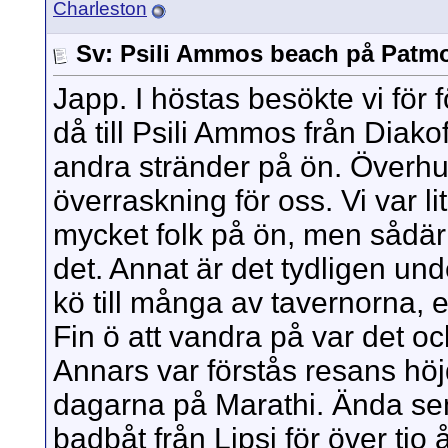
Charleston
Sv: Psili Ammos beach på Patm
Japp. I höstas besökte vi fö
då till Psili Ammos från Diako
andra stränder på ön. Överhu
överraskning för oss. Vi var lit
mycket folk på ön, men sådär
det. Annat är det tydligen und
kö till många av tavernorna, 
Fin ö att vandra på var det oc
Annars var förstås resans höj
dagarna på Marathi. Ända sen
badbåt från Lipsi för över tio 