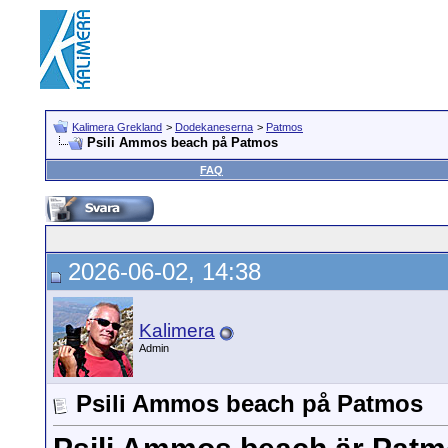
Kalimera Grekland
>
Dodekaneserna
>
Patmos
Psili Ammos beach på Patmos
FAQ
2026-06-02, 14:38
Kalimera
Admin
Psili Ammos beach på Patmos