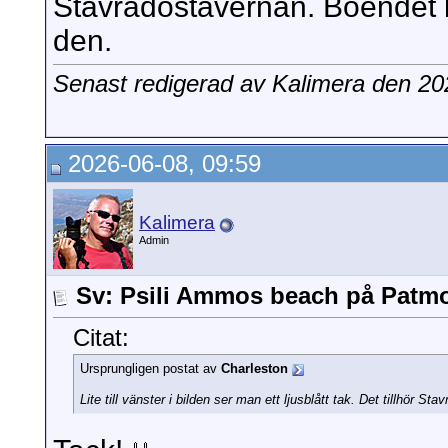
Stavradostavernan. Boendet li
den.
Senast redigerad av Kalimera den 2
2026-06-08, 09:59
Kalimera
Admin
Sv: Psili Ammos beach på Patm
Citat:
Ursprungligen postat av
Charleston
Lite till vänster i bilden ser man ett ljusblått tak. Det tillhör 