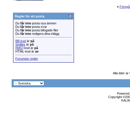
«
Föregå
Regler för att posta
Du
får inte
posta nya ämnen
Du
får inte
posta svar
Du
får inte
posta bifogade filer
Du
får inte
redigera dina inlägg
BB-kod
är
på
Smilies
är
på
[IMG]
-kod är
på
HTML-kod är
av
Forumets regler
Alla tider 
Powered b
Copyright ©2000
KALI