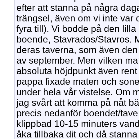
efter att stanna på några daga
trängsel, även om vi inte va
fyra till). Vi bodde på den li
boende, Stavrados/Stavros. M
deras taverna, som även den 
av september. Men vilken ma
absoluta höjdpunkt även rent
pappa fixade maten och sone
under hela vår vistelse. Om ma
jag svårt att komma på nåt bät
precis nedanför boendet/tave
klippbad 10-15 minuters vandri
åka tillbaka dit och då stanna 