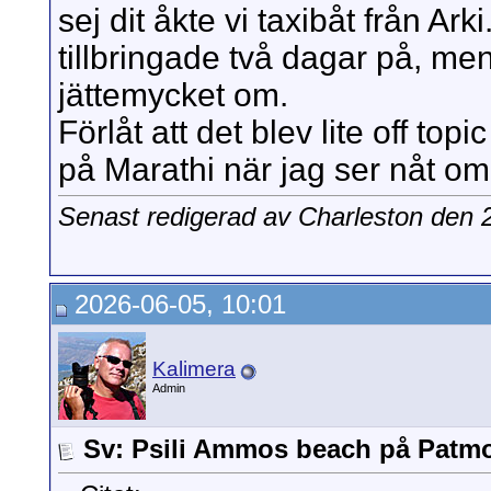
sej dit åkte vi taxibåt från Ark
tillbringade två dagar på, men
jättemycket om.
Förlåt att det blev lite off topi
på Marathi när jag ser nåt om
Senast redigerad av Charleston den
2026-06-05, 10:01
Kalimera
Admin
Sv: Psili Ammos beach på Patm