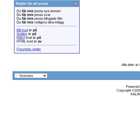
Regler för att posta
Du
får inte
posta nya ämnen
Du
får inte
posta svar
Du
får inte
posta bifogade filer
Du
får inte
redigera dina inlägg
BB-kod
är
på
Smilies
är
på
[IMG]
-kod är
på
HTML-kod är
av
Forumets regler
Alla tider ä
Powered b
Copyright ©2000
KALI