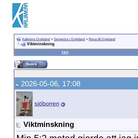
Kalimera Grekland
>
Semestra i Grekland
>
Resa till Grekland
Viktminskning
FAQ
2026-05-06, 17:08
sjöborren
Viktminskning