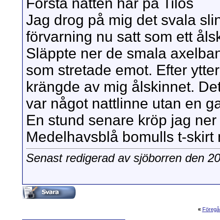
Första natten här på Tilos
Jag drog på mig det svala slin
förvarning nu satt som ett å
Släppte ner de smala axelband
som stretade emot. Efter ytte
krängde av mig ålskinnet. Det 
var något nattlinne utan en 
En stund senare kröp jag ne
Medelhavsblå bomulls t-skirt 
Senast redigerad av sjöborren den 2
«
Föregå