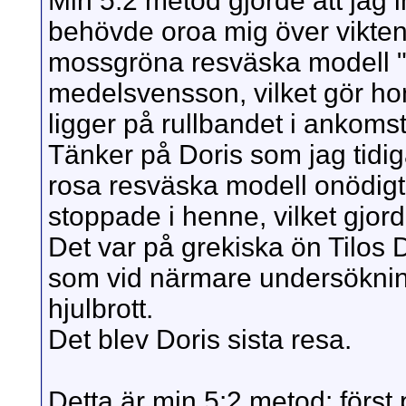
Min 5:2 metod gjorde att jag 
behövde oroa mig över vikten,
mossgröna resväska modell 
medelsvensson, vilket gör ho
ligger på rullbandet i ankoms
Tänker på Doris som jag tidi
rosa resväska modell onödigt 
stoppade i henne, vilket gjor
Det var på grekiska ön Tilos D
som vid närmare undersökning 
hjulbrott.
Det blev Doris sista resa.
Detta är min 5:2 metod: först