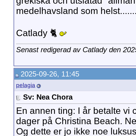
grekiska och utslätad "allmänt
medelhavsland som helst......
Catlady 🐈
Senast redigerad av Catlady den 20
2025-09-26, 11:45
pelagia
Sv: Nea Chora
En annen ting: I år betalte vi
dager på Christina Beach. Ne
Og dette er jo ikke noe luksu