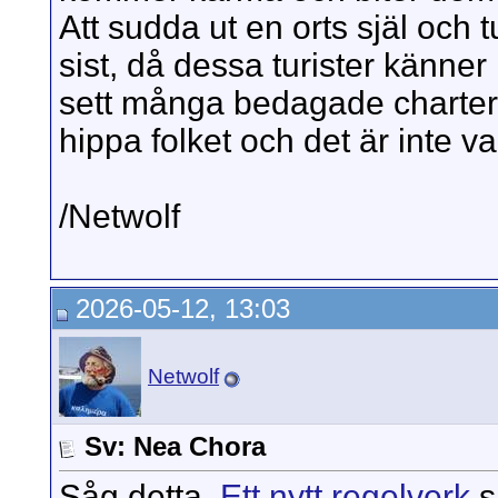
Att sudda ut en orts själ och tur
sist, då dessa turister känner 
sett många bedagade charteror
hippa folket och det är inte va
/Netwolf
2026-05-12, 13:03
Netwolf
Sv: Nea Chora
Såg detta.
Ett nytt regelverk
s