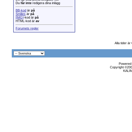
Du
får inte
redigera dina inlägg
BB-kod
är
på
Smilies
är
på
[IMG]
-kod är
på
HTML-kod är
av
Forumets regler
Alla tider ä
Powered b
Copyright ©2000
KALI