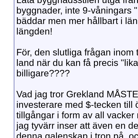
byggnader, inte 9-våningars "h
bäddar men mer hållbart i lä
längden!
För, den slutliga frågan inom tu
land när du kan få precis "lik
billigare????
Vad jag tror Grekland MÅSTE 
investerare med $-tecken till 
tillgångar i form av all vacke
jag tyvärr inser att även en d
denna galenskap i tron på, 