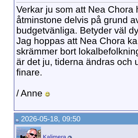
Verkar ju som att Nea Chora hå
åtminstone delvis på grund av
budgetvänliga. Betyder väl dy
Jag hoppas att Nea Chora kan
skrämmer bort lokalbefolknin
är det ju, tiderna ändras och
finare.
/ Anne
2026-05-18, 09:50
Kalimera