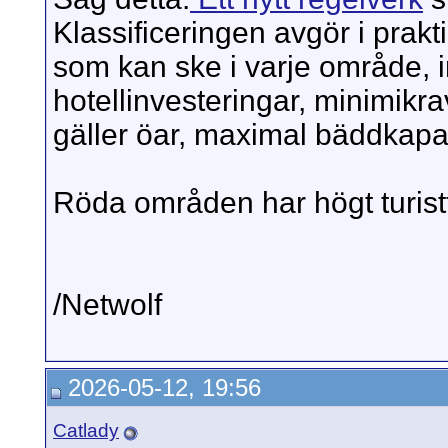
Klassificeringen avgör i prakt
som kan ske i varje område, in
hotellinvesteringar, minimikr
gäller öar, maximal bäddkapac
Röda områden har högt turisttr
/Netwolf
2026-05-12, 19:56
Catlady