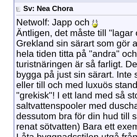
Sv: Nea Chora
Netwolf: Japp och
Äntligen, det måste till "lagar
Grekland sin särart som gör att
hela tiden titta på "andra" oc
turistnäringen är så farligt. De 
bygga på just sin särart. Inte
eller till och med luxuös st
"grekisk"! I ett land med så s
saltvattenspooler med duschar 
dessutom bra för din hud till s
renat sötvatten) Bara ett exem
Låta byggnadsstilen utgå frå