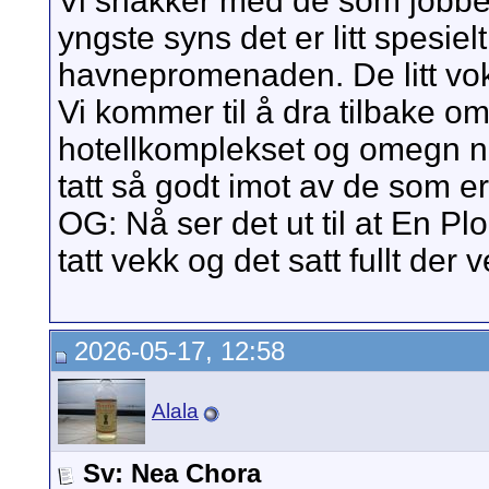
Vi snakker med de som jobbe
yngste syns det er litt spesiel
havnepromenaden. De litt voks
Vi kommer til å dra tilbake om
hotellkomplekset og omegn når 
tatt så godt imot av de som er
OG: Nå ser det ut til at En Plo
tatt vekk og det satt fullt der v
2026-05-17, 12:58
Alala
Sv: Nea Chora