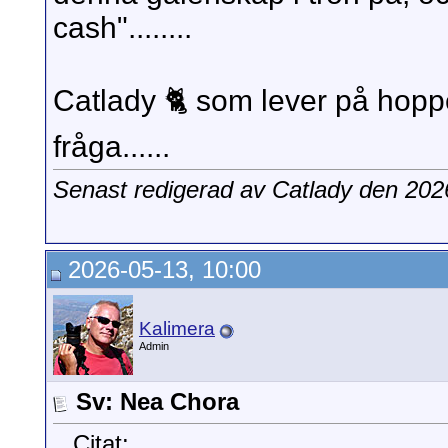
cash"........
Catlady 🐈 som lever på hoppe
fråga......
Senast redigerad av Catlady den 20
2026-05-13, 10:00
Kalimera
Admin
Sv: Nea Chora
Citat: