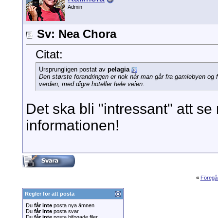
Admin
Sv: Nea Chora
Citat:
Ursprungligen postat av
pelagia
Den største forandringen er nok når man går fra gamlebyen og 
verden, med digre hoteller hele veien.
Det ska bli "intressant" att se
informationen!
«
Föregå
Regler för att posta
Du
får inte
posta nya ämnen
Du
får inte
posta svar
Du
får inte
posta bifogade filer