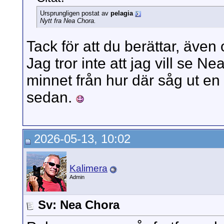
Ursprungligen postat av
pelagia
Nytt fra Nea Chora.
Tack för att du berättar, även 
Jag tror inte att jag vill se N
minnet från hur där såg ut en 
sedan.
2026-05-13, 10:02
Kalimera
Admin
Sv: Nea Chora