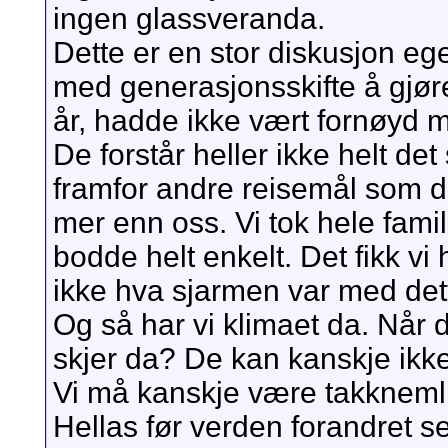
ingen glassveranda.
Dette er en stor diskusjon eg
med generasjonsskifte å gjø
år, hadde ikke vært fornøyd 
De forstår heller ikke helt de
framfor andre reisemål som du 
mer enn oss. Vi tok hele famil
bodde helt enkelt. Det fikk vi 
ikke hva sjarmen var med det
Og så har vi klimaet da. Når 
skjer da? De kan kanskje ikke
Vi må kanskje være takknemlige 
Hellas før verden forandret s