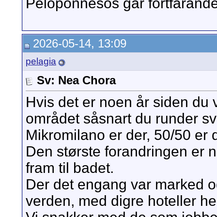
Peloponnesos går fortfarande a
2026-05-14, 13:09
pelagia
Sv: Nea Chora
Hvis det er noen år siden du v
området såsnart du runder sv
Mikromilano er der, 50/50 er d
Den største forandringen er 
fram til badet.
Der det engang var marked o
verden, med digre hoteller he