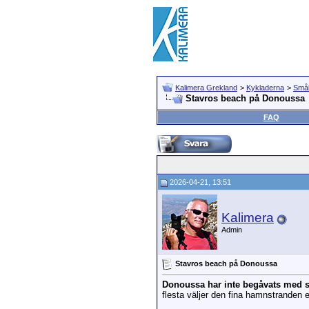
Kalimera Grekland
>
Kykladerna
>
Små
Stavros beach på Donoussa
FAQ
2026-04-21, 13:51
Kalimera
Admin
Stavros beach på Donoussa
Donoussa har inte begåvats med 
flesta väljer den fina hamnstranden 