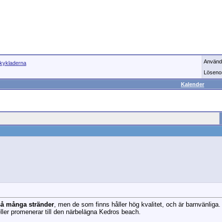
Använd
kykladerna
Löseno
Kalender
så många stränder
, men de som finns håller hög kvalitet, och är barnvänliga
eller promenerar till den närbelägna Kedros beach.