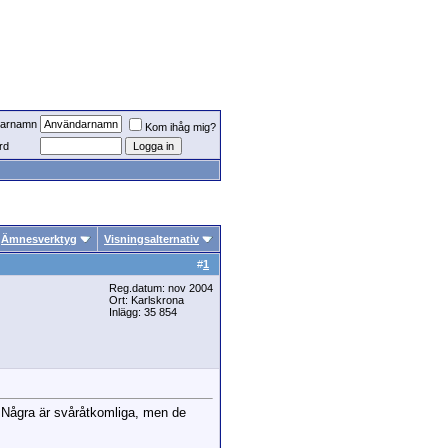
arnamn
Kom ihåg mig?
rd
Ämnesverktyg
Visningsalternativ
#
1
Reg.datum: nov 2004
Ort: Karlskrona
Inlägg: 35 854
. Några är svåråtkomliga, men de