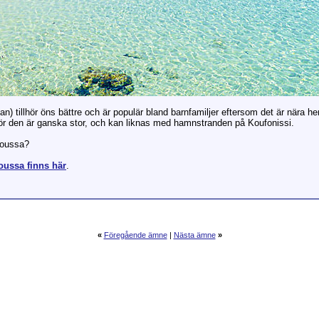
van) tillhör öns bättre och är populär bland barnfamiljer eftersom det är nära he
r den är ganska stor, och kan liknas med hamnstranden på Koufonissi.
noussa?
oussa finns här
.
«
Föregående ämne
|
Nästa ämne
»