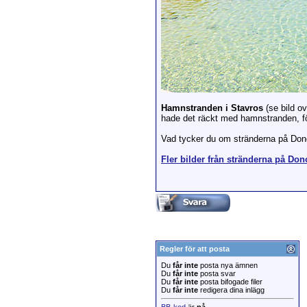
Hamnstranden i Stavros
(se bild o
hade det räckt med hamnstranden, fö
Vad tycker du om stränderna på Do
Fler bilder från stränderna på Don
Regler för att posta
Du
får inte
posta nya ämnen
Du
får inte
posta svar
Du
får inte
posta bifogade filer
Du
får inte
redigera dina inlägg