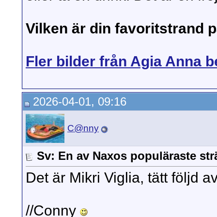
Vilken är din favoritstrand
Fler bilder från Agia Anna 
2026-04-01, 09:16
C@nny
Sv: En av Naxos populäraste str
Det är Mikri Viglia, tätt följd 
//Conny