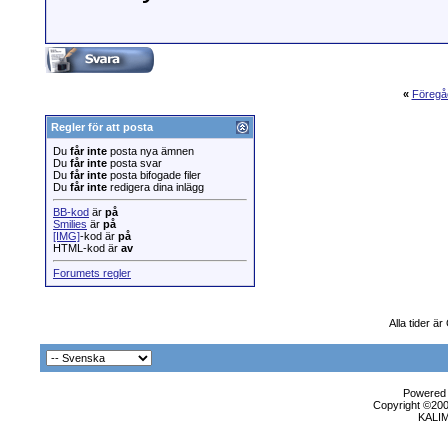
«
Föregå
Regler för att posta
Du
får inte
posta nya ämnen
Du
får inte
posta svar
Du
får inte
posta bifogade filer
Du
får inte
redigera dina inlägg
BB-kod
är
på
Smilies
är
på
[IMG]
-kod är
på
HTML-kod är
av
Forumets regler
Alla tider ä
Powered b
Copyright ©2000
KALI