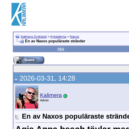
Kalimera Grekland
>
Kykladerna
>
Naxos
En av Naxos populäraste stränder
FAQ
2026-03-31, 14:28
Kalimera
Admin
En av Naxos populäraste stränd