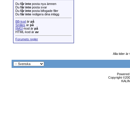
Du
får inte
posta nya ämnen
Du
får inte
posta svar
Du
får inte
posta bifogade filer
Du
får inte
redigera dina inlägg
BB-kod
är
på
Smilies
är
på
[IMG]
-kod är
på
HTML-kod är
av
Forumets regler
Alla tider 
Powered b
Copyright ©2000
KALI