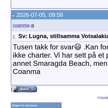
2026-07-05, 09:58
coanma
Sv: Lugna, stillsamma Votsalak
Tusen takk for svar😃 .Kan fo
ikke charter. Vi har sett på et
annet Smaragda Beach, men 
Coanma
«
Föregå
Regler för att posta