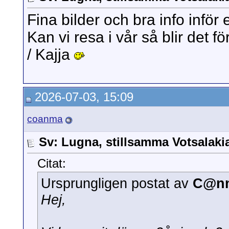
Fina bilder och bra info inför 
Kan vi resa i vår så blir det f
/ Kajja
2026-07-03, 15:09
coanma
Sv: Lugna, stillsamma Votsalak
Citat:
Ursprungligen postat av
C@n
Hej,