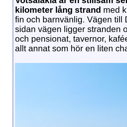
Votsalakia är en stillsam s
kilometer lång strand
med kl
fin och barnvänlig. Vägen til
sidan vägen ligger stranden 
och pensionat, tavernor, kafé
allt annat som hör en liten char