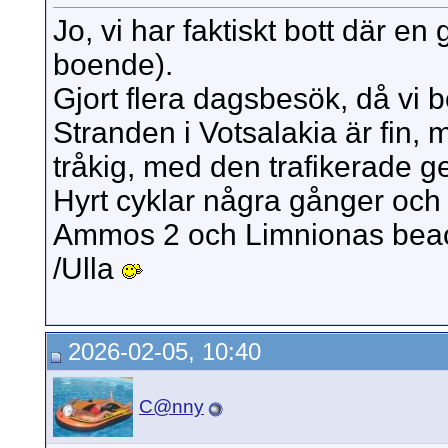
Jo, vi har faktiskt bott där e
boende).
Gjort flera dagsbesök, då vi bo
Stranden i Votsalakia är fin, 
tråkig, med den trafikerade 
Hyrt cyklar några gånger och m
Ammos 2 och Limnionas bea
/Ulla
2026-02-05, 10:40
C@nny