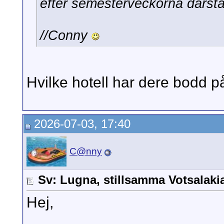
efter semesterveckorna därst
//Conny
Hvilke hotell har dere bodd 
2026-07-03, 17:40
C@nny
Sv: Lugna, stillsamma Votsalak
Hej,