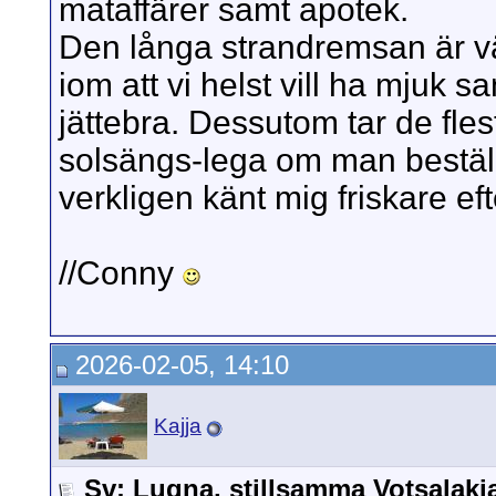
mataffärer samt apotek.
Den långa strandremsan är vä
iom att vi helst vill ha mjuk s
jättebra. Dessutom tar de fle
solsängs-lega om man beställ
verkligen känt mig friskare e
//Conny
2026-02-05, 14:10
Kajja
Sv: Lugna, stillsamma Votsalak