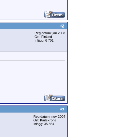
#
2
Reg.datum: jan 2008
Ort: Finland
Inlägg: 6 701
#
3
Reg.datum: nov 2004
Ort: Karlskrona
Inlägg: 35 854