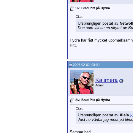
Sv: Brad Pitt på Hydra
Citat:
Ursprungligen postat av
Netwol
Den som vill se en skymt av Bra
Hydra har fått mycket uppmärksamhet
Pitt.
2026-02-02, 08:00
Kalimera
Admin
Sv: Brad Pitt på Hydra
Citat:
Ursprungligen postat av
Alala
Just nu väntar jag mest på fil
Samma här!