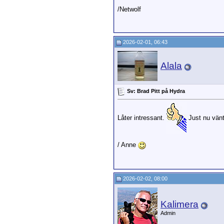
/Netwolf
2026-02-01, 06:43
Alala
Sv: Brad Pitt på Hydra
Låter intressant.
Just nu vänt
/ Anne
2026-02-02, 08:00
Kalimera
Admin