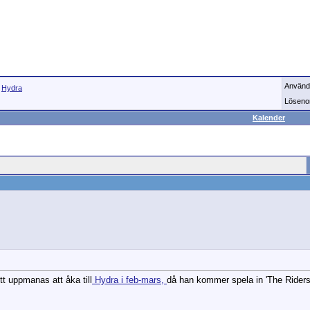
Använd
>
Hydra
Löseno
Kalender
t uppmanas att åka till
Hydra i feb-mars,
då han kommer spela in 'The Riders