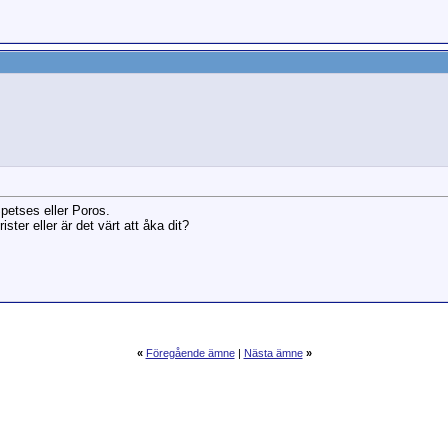
Spetses eller Poros.
rister eller är det värt att åka dit?
«
Föregående ämne
|
Nästa ämne
»