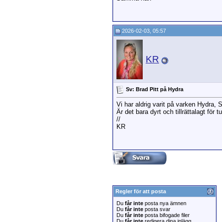
2026-02-03, 05:57
KR
Sv: Brad Pitt på Hydra
Vi har aldrig varit på varken Hydra, 
Är det bara dyrt och tillrättalagt för tu
//
KR
Regler för att posta
Du
får inte
posta nya ämnen
Du
får inte
posta svar
Du
får inte
posta bifogade filer
Du
får inte
redigera dina inlägg