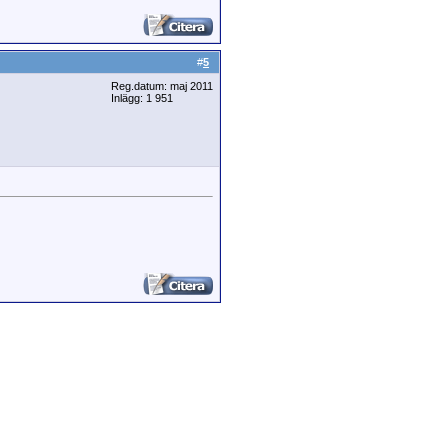
#
5
Reg.datum: maj 2011
Inlägg: 1 951