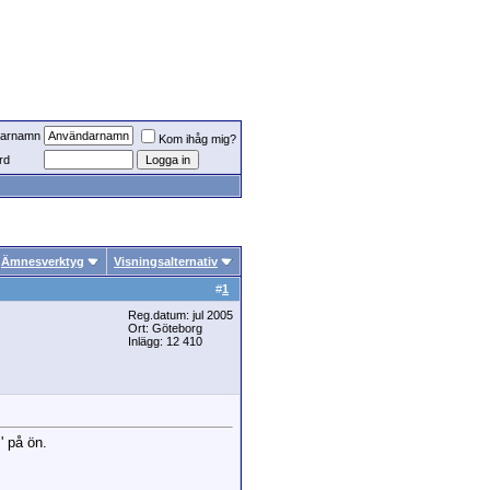
arnamn
Kom ihåg mig?
rd
Ämnesverktyg
Visningsalternativ
#
1
Reg.datum: jul 2005
Ort: Göteborg
Inlägg: 12 410
' på ön.