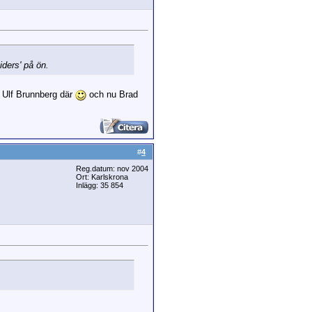
ders' på ön.
 Ulf Brunnberg där
och nu Brad
#
4
Reg.datum: nov 2004
Ort: Karlskrona
Inlägg: 35 854