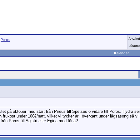
Använd
>
Poros
Löseno
Kalender
slutet på oktober med start från Pireus till Spetses o vidare till Poros. Hydra se
 frukost under 100€/natt, vilket vi tycker är i överkant under lågsäsong så vi 
rån Poros till Agistri eller Egina med färja?