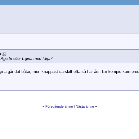
u
Agistri eller Egina med färja?
ll Egina går det båtar, men knappast särskilt ofta så här års. En kompis kom pr
«
Föregående ämne
|
Nästa ämne
»