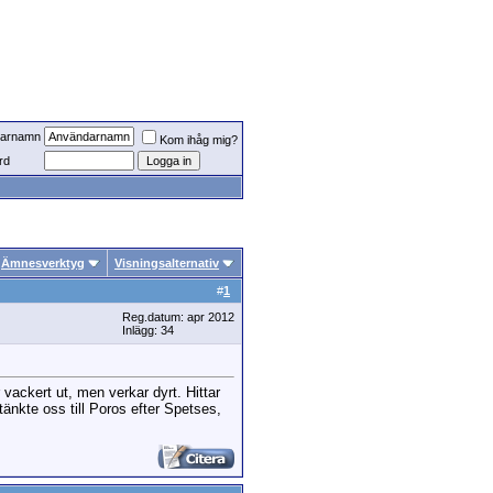
arnamn
Kom ihåg mig?
rd
Ämnesverktyg
Visningsalternativ
#
1
Reg.datum: apr 2012
Inlägg: 34
r vackert ut, men verkar dyrt. Hittar
tänkte oss till Poros efter Spetses,