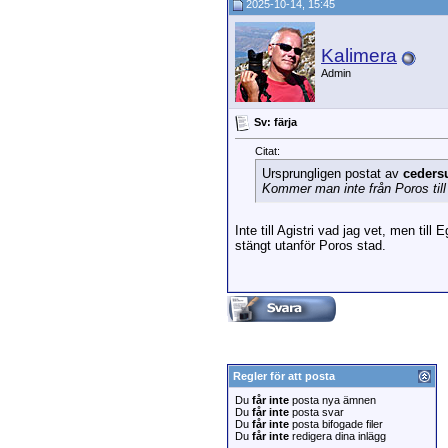
2025-10-14, 15:45
Kalimera
Admin
Sv: färja
Citat:
Ursprungligen postat av
ceders
Kommer man inte från Poros till 
Inte till Agistri vad jag vet, men ti
stängt utanför Poros stad.
Regler för att posta
Du
får inte
posta nya ämnen
Du
får inte
posta svar
Du
får inte
posta bifogade filer
Du
får inte
redigera dina inlägg