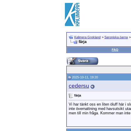
Kalimera Grekland
>
Saroniska öarna
färja
FAQ
2025-10-11, 19:20
cedersu
färja
Vi har tänkt oss en liten öluff här i 
inte övernattning med havsutsikt utan
men till min fråga. Kommer man inte f