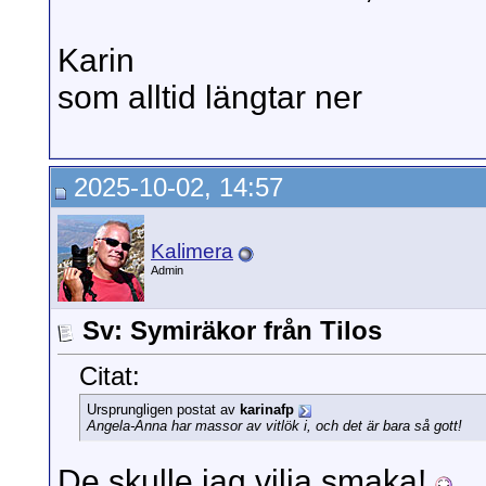
Karin
som alltid längtar ner
2025-10-02, 14:57
Kalimera
Admin
Sv: Symiräkor från Tilos
Citat:
Ursprungligen postat av
karinafp
Angela-Anna har massor av vitlök i, och det är bara så gott!
De skulle jag vilja smaka!