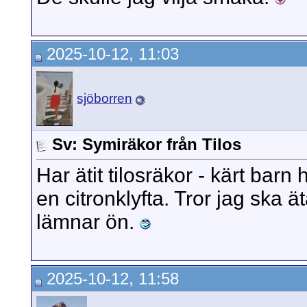
2025-10-12, 11:03
sjöborren
Sv: Symiräkor från Tilos
Har ätit tilosräkor - kärt ba
en citronklyfta. Tror jag ska ä
lämnar ön.
2025-10-12, 11:58