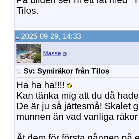
Tilos.
2025-09-29, 14:33
Masse
Sv: Symiräkor från Tilos
Ha ha ha!!!!
Kan tänka mig att du då hade 
De är ju så jättesmå! Skalet gö
munnen än vad vanliga räkor 
Åt dem för första gången på 