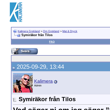
Kalimera Grekland
>
Om Grekland
>
Mat & Dryck
Symiräkor från Tilos
FAQ
2025-09-29, 13:44
Kalimera
Admin
Symiräkor från Tilos