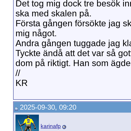
Det tog mig dock tre besök 
ska med skalen på.
Första gången försökte jag sk
mig något.
Andra gången tuggade jag kla
Tyckte ändå att det var så go
dom på riktigt. Han som ägde d
//
KR
2025-09-30, 09:20
karinafp