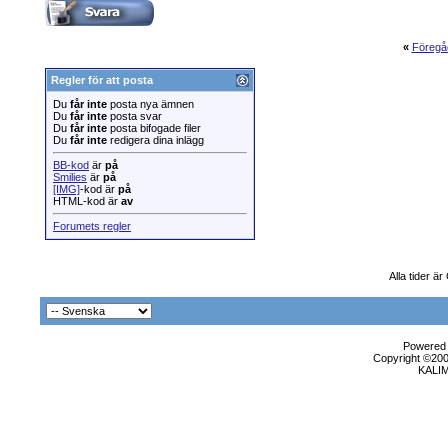
«
Föregå
Regler för att posta
Du
får inte
posta nya ämnen
Du
får inte
posta svar
Du
får inte
posta bifogade filer
Du
får inte
redigera dina inlägg
BB-kod
är
på
Smilies
är
på
[IMG]
-kod är
på
HTML-kod är
av
Forumets regler
Alla tider ä
Powered b
Copyright ©2000
KALI