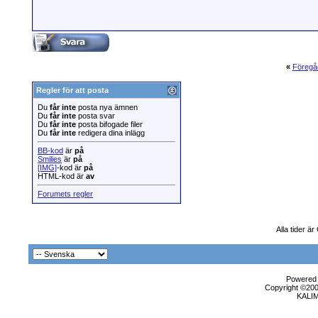
«
Föregå
Regler för att posta
Du
får inte
posta nya ämnen
Du
får inte
posta svar
Du
får inte
posta bifogade filer
Du
får inte
redigera dina inlägg
BB-kod
är
på
Smilies
är
på
[IMG]
-kod är
på
HTML-kod är
av
Forumets regler
Alla tider ä
Powered b
Copyright ©2000
KALI