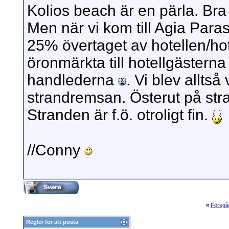
Kolios beach är en pärla. Bra
Men när vi kom till Agia Para
25% övertaget av hotellen/hot
öronmärkta till hotellgäste
handlederna
. Vi blev alltså
strandremsan. Österut på stra
Stranden är f.ö. otroligt fin.
//Conny
«
Föregå
Regler för att posta