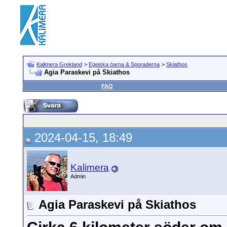
Kalimera Grekland
>
Egeiska öarna & Sporaderna
>
Skiathos
Agia Paraskevi på Skiathos
FAQ
2024-04-15, 18:49
Kalimera
Admin
Agia Paraskevi på Skiathos