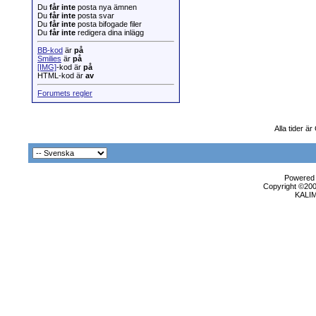
Du
får inte
posta nya ämnen
Du
får inte
posta svar
Du
får inte
posta bifogade filer
Du
får inte
redigera dina inlägg
BB-kod
är
på
Smilies
är
på
[IMG]
-kod är
på
HTML-kod är
av
Forumets regler
Alla tider ä
Powered b
Copyright ©2000
KALI