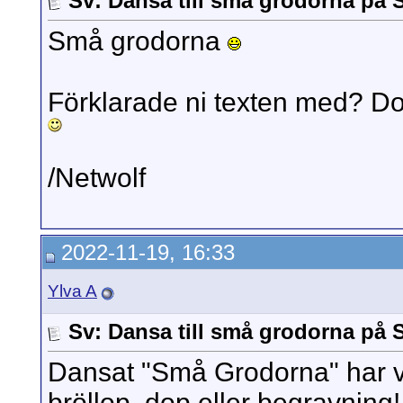
Sv: Dansa till små grodorna på S
Små grodorna
Förklarade ni texten med? Dom
/Netwolf
2022-11-19, 16:33
Ylva A
Sv: Dansa till små grodorna på S
Dansat "Små Grodorna" har v
bröllop, dop eller begravnin