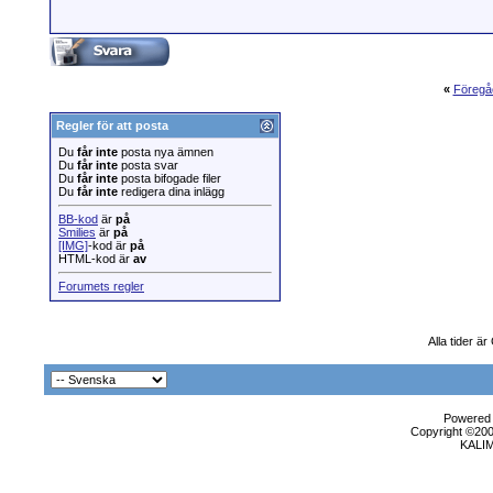
«
Föregå
Regler för att posta
Du
får inte
posta nya ämnen
Du
får inte
posta svar
Du
får inte
posta bifogade filer
Du
får inte
redigera dina inlägg
BB-kod
är
på
Smilies
är
på
[IMG]
-kod är
på
HTML-kod är
av
Forumets regler
Alla tider 
Powered b
Copyright ©2000
KALI