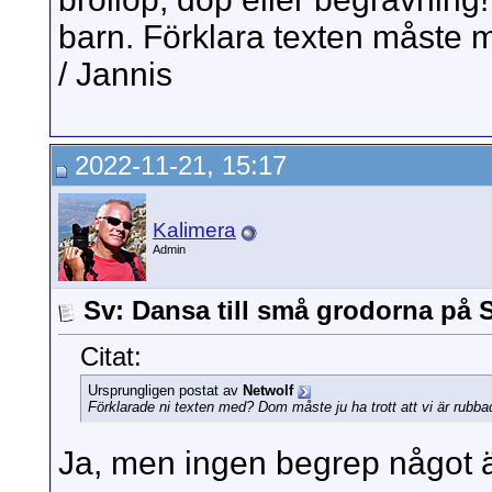
barn. Förklara texten måste 
/ Jannis
2022-11-21, 15:17
Kalimera
Admin
Sv: Dansa till små grodorna på S
Citat:
Ursprungligen postat av
Netwolf
Förklarade ni texten med? Dom måste ju ha trott att vi är rubba
Ja, men ingen begrep något ä