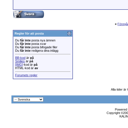
«
Föregå
Regler för att posta
Du
får inte
posta nya ämnen
Du
får inte
posta svar
Du
får inte
posta bifogade filer
Du
får inte
redigera dina inlägg
BB-kod
är
på
Smilies
är
på
[IMG]
-kod är
på
HTML-kod är
av
Forumets regler
Alla tider ä
Powered b
Copyright ©2000
KALI