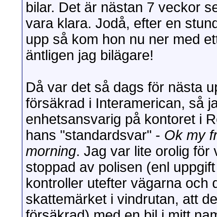
bilar. Det är nästan 7 veckor 
vara klara. Jodå, efter en stun
upp så kom hon nu ner med ett 
äntligen jag bilägare!
Då var det så dags för nästa upp
försäkrad i Interamerican, så ja
enhetsansvarig på kontoret i R
hans "standardsvar" -
Ok my fr
morning
. Jag var lite orolig f
stoppad av polisen (enl uppgif
kontroller utefter vägarna och d
skattemärket i vindrutan, att d
försäkrad) med en bil i mitt 