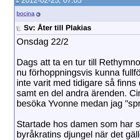
2012-02-25, 07:05
bocina
Sv: Åter till Plakias
Onsdag 22/2
Dags att ta en tur till Rethymn
nu förhoppningsvis kunna fullfö
inte varit med tidigare så finns 
samt en del andra ärenden. Cin
besöka Yvonne medan jag "spr
Startade hos damen som har so
byråkratins djungel när det gäl