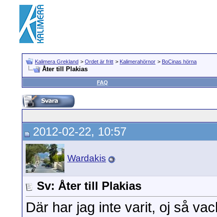
Kalimera Grekland
>
Ordet är fritt
>
Kalimerahörnor
>
BoCinas hörna
Åter till Plakias
FAQ
2012-02-22, 10:57
Wardakis
Sv: Åter till Plakias
Där har jag inte varit, oj så vac