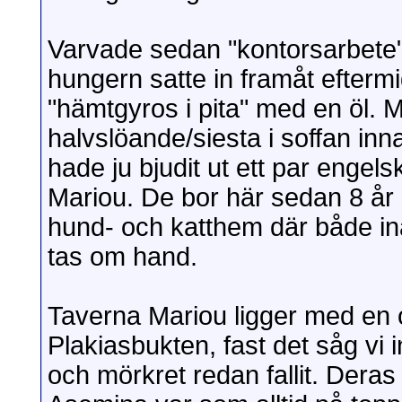
Varvade sedan "kontorsarbete"
hungern satte in framåt efterm
"hämtgyros i pita" med en öl. M
halvslöande/siesta i soffan innan
hade ju bjudit ut ett par enge
Mariou. De bor här sedan 8 år 
hund- och katthem där både in
tas om hand.
Taverna Mariou ligger med en o
Plakiasbukten, fast det såg vi 
och mörkret redan fallit. Deras