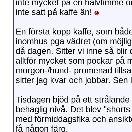
inte mycket på en halvtimme oc
inte satt på kaffe än!
En första kopp kaffe, som både i 
inomhus pga vädret (om möjligt
då dagen. Sitter vi inne så bli
alltför mycket som pockar på m
morgon-/hund- promenad tillsa
sitter jag kvar och jobbar. Sen 
Tisdagen bjöd på ett strålande 
behaglig nivå. Det blev "short
med förmiddagsfika och ansiktet 
få någon färg.