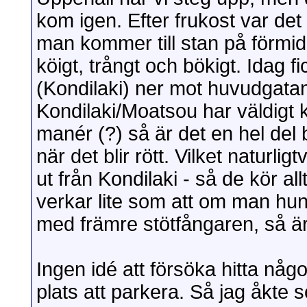
kom igen. Efter frukost var det
man kommer till stan på förmid
köigt, trångt och bökigt. Idag 
(Kondilaki) ner mot huvudgatan
Kondilaki/Moatsou har väldigt k
manér (?) så är det en hel del 
när det blir rött. Vilket naturli
ut från Kondilaki - så de kör all
verkar lite som att om man hun
med främre stötfångaren, så är 
Ingen idé att försöka hitta någ
plats att parkera. Så jag åkte s