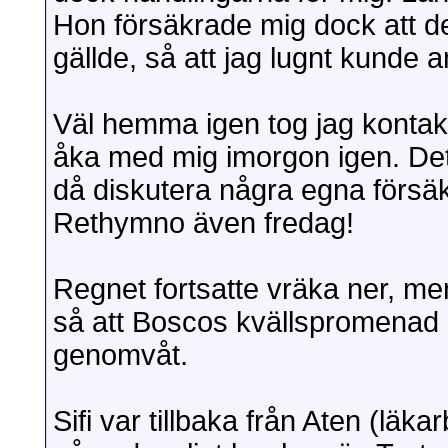
Hon försäkrade mig dock att d
gällde, så att jag lugnt kunde an
Väl hemma igen tog jag konta
åka med mig imorgon igen. Det
då diskutera några egna försäk
Rethymno även fredag!
Regnet fortsatte vräka ner, men
så att Boscos kvällspromenad h
genomvåt.
Sifi var tillbaka från Aten (läk