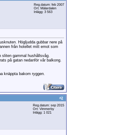
Reg.datum: feb 2007
Ort: Mälardalen
Inlägg: 3 563
husknuten. Högljudda gubbar nere på
l mannen från hotellet mitt emot som
n sliten gammal hushållsvåg.
rats på gatan nedanför vår balkong.
na knäppta bakom ryggen.
#
2
Reg.datum: sep 2015
Ort: Vimmerby
Inlägg: 1 021