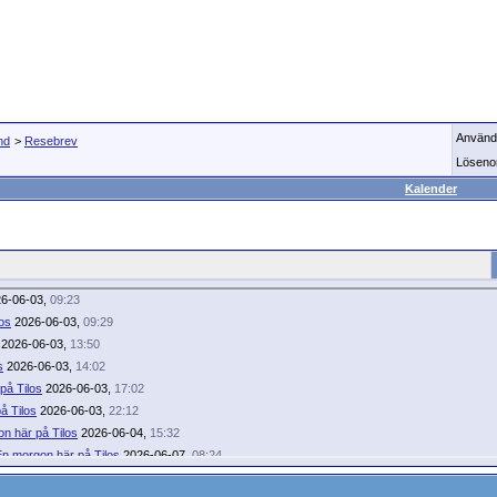
Använd
nd
>
Resebrev
Löseno
Kalender
6-06-03,
09:23
os
2026-06-03,
09:29
2026-06-03,
13:50
s
2026-06-03,
14:02
på Tilos
2026-06-03,
17:02
å Tilos
2026-06-03,
22:12
n här på Tilos
2026-06-04,
15:32
En morgon här på Tilos
2026-06-07,
08:24
En morgon här på Tilos
2026-06-20,
23:05