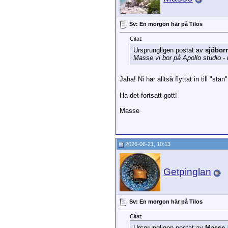
Sv: En morgon här på Tilos
Citat:
Ursprungligen postat av
sjöbor
Masse vi bor på Apollo studio - 
Jaha! Ni har alltså flyttat in till "sta
Ha det fortsatt gott!
Masse
2026-06-21, 10:13
Getpinglan
Sv: En morgon här på Tilos
Citat:
Ursprungligen postat av
Masse