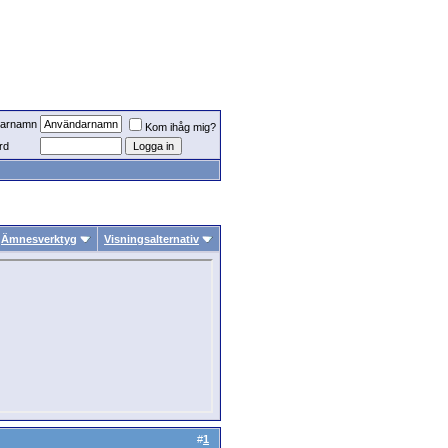
arnamn
Kom ihåg mig?
rd
Ämnesverktyg
Visningsalternativ
#
1