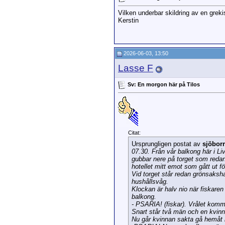
Vilken underbar skildring av en grek
Kerstin
2026-06-03, 13:50
Lasse F
Sv: En morgon här på Tilos
Citat:
Ursprungligen postat av
sjöbor
07.30. Från vår balkong här i L
gubbar nere på torget som redan v
hotellet mitt emot som gått ut fö
Vid torget står redan grönsaksh
hushållsvåg.
Klockan är halv nio när fiskare
balkong.
- PSARIA! (fiskar). Vrålet kom
Snart står två män och en kvinna
Nu går kvinnan sakta gå hemåt