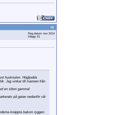
#
3
Reg.datum: nov 2014
Inlägg: 61
runt husknuten. Högljudda
tik. Jag vinkar till mannen från
med en sliten gammal
parkerats på gatan nedanför vår
nderna knäppta bakom ryggen.