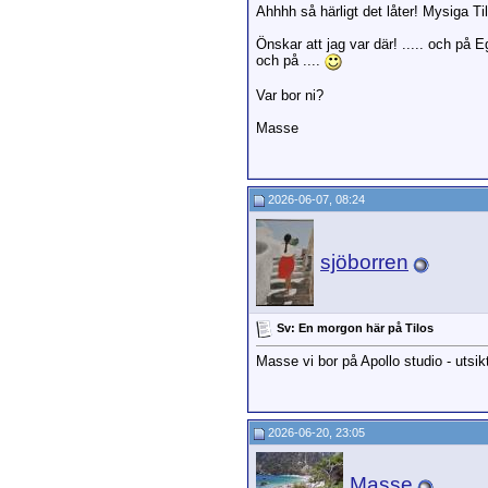
Ahhhh så härligt det låter! Mysiga Til
Önskar att jag var där! ..... och på Eg
och på ....
Var bor ni?
Masse
2026-06-07, 08:24
sjöborren
Sv: En morgon här på Tilos
Masse vi bor på Apollo studio - utsik
2026-06-20, 23:05
Masse