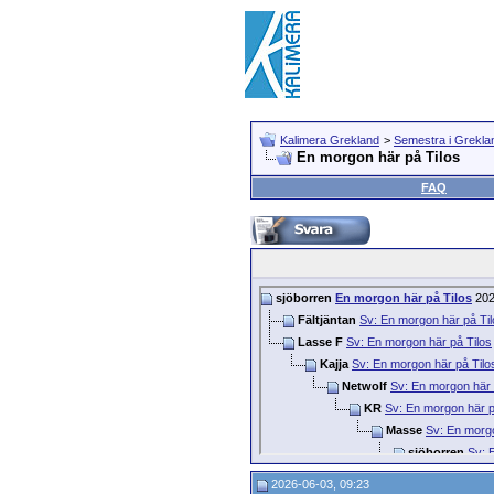
Kalimera Grekland
>
Semestra i Grekla
En morgon här på Tilos
FAQ
sjöborren
En morgon här på Tilos
202
Fältjäntan
Sv: En morgon här på Til
Lasse F
Sv: En morgon här på Tilos
Kajja
Sv: En morgon här på Tilo
Netwolf
Sv: En morgon här 
KR
Sv: En morgon här p
Masse
Sv: En morgo
sjöborren
Sv: 
Masse
Sv: 
2026-06-03, 09:23