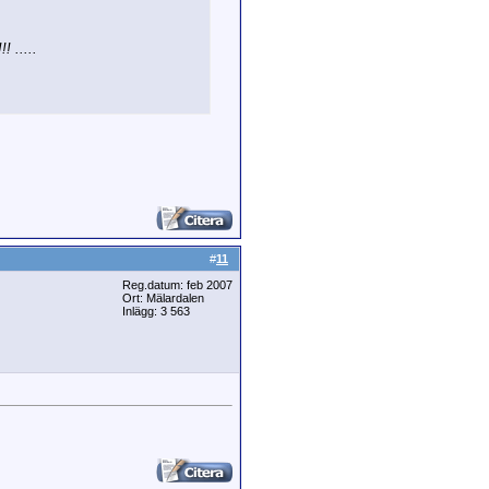
! .....
#
11
Reg.datum: feb 2007
Ort: Mälardalen
Inlägg: 3 563