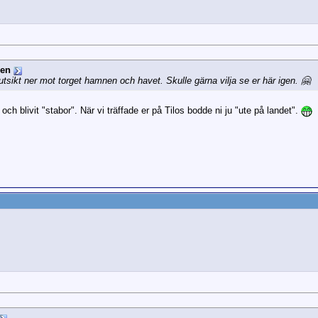
ren
utsikt ner mot torget hamnen och havet. Skulle gärna vilja se er här igen. 🤗
n" och blivit "stabor". När vi träffade er på Tilos bodde ni ju "ute på landet".