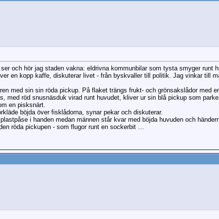
 En morgon här på Tilos
2026-06-21,
10:13
Sv: En morgon här på Tilos
2026-06-24,
15:15
Sv: En morgon här på Tilos
2026-06-25,
23:14
ia ser och hör jag staden vakna: eldrivna kommunbilar som tysta smyger runt 
er en kopp kaffe, diskuterar livet - från byskvaller till politik. Jag vinkar til
ren med sin sin röda pickup. På flaket trängs frukt- och grönsakslådor med e
os, med röd snusnäsduk virad runt huvudet, kliver ur sin blå pickup som parke
om en pisksnärt.
rkläde böjda över fisklådorna, synar pekar och diskuterar.
 plastpåse i handen medan männen står kvar med böjda huvuden och händer
en röda pickupen - som flugor runt en sockerbit …