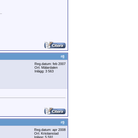
..
#
8
Reg.datum: feb 2007
Ort: Mälardalen
Inlägg: 3 563
#
9
Reg.datum: apr 2008
Ort: Kristianstad
Inlägg: 5 591