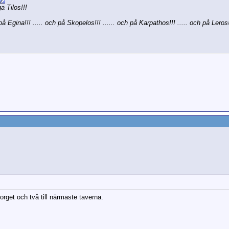
a Tilos!!!
på Egina!!! ..... och på Skopelos!!! ...... och på Karpathos!!! ..... och på Leros!!
torget och två till närmaste taverna.