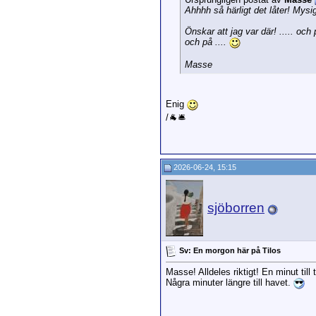
Ahhhh så härligt det låter! Mysig
Önskar att jag var där! ..... och 
och på ....
Masse
Enig
/🐐🛎️
2026-06-24, 15:15
sjöborren
Sv: En morgon här på Tilos
Masse! Alldeles riktigt! En minut till 
Några minuter längre till havet.