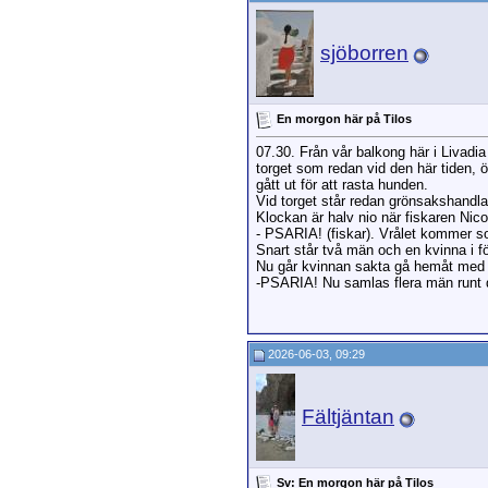
Getpinglan
Sv:
sjöborren
Masse
sjöborren
En morgon här på Tilos
07.30. Från vår balkong här i Livad
torget som redan vid den här tiden, öv
gått ut för att rasta hunden.
Vid torget står redan grönsakshandla
Klockan är halv nio när fiskaren Nic
- PSARIA! (fiskar). Vrålet kommer s
Snart står två män och en kvinna i fö
Nu går kvinnan sakta gå hemåt med
-PSARIA! Nu samlas flera män runt d
2026-06-03, 09:29
Fältjäntan
Sv: En morgon här på Tilos