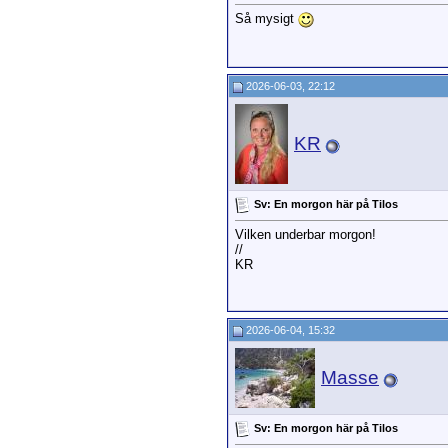
Så mysigt
2026-06-03, 22:12
KR
Sv: En morgon här på Tilos
Vilken underbar morgon!
//
KR
2026-06-04, 15:32
Masse
Sv: En morgon här på Tilos