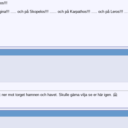
os!!!
ina!!! ..... och på Skopelos!!! ...... och på Karpathos!!! ..... och på Leros!!! ...
t ner mot torget hamnen och havet. Skulle gärna vilja se er här igen. 🤗