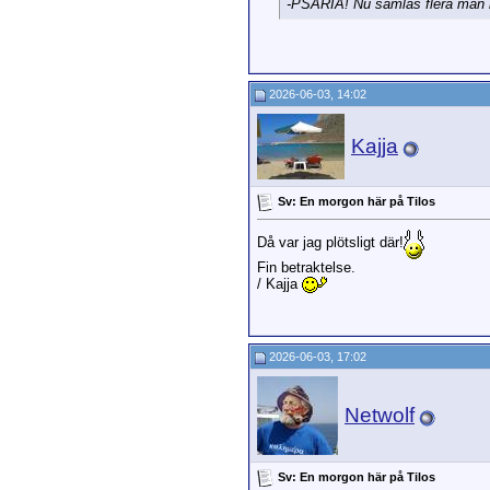
-PSARIA! Nu samlas flera män r
2026-06-03, 14:02
Kajja
Sv: En morgon här på Tilos
Då var jag plötsligt där!
Fin betraktelse.
/ Kajja
2026-06-03, 17:02
Netwolf
Sv: En morgon här på Tilos