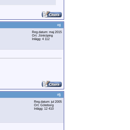
#
4
Reg.datum: maj 2015
Ort: Jönköping
Inlägg: 4 112
#
5
Reg.datum: jul 2005
Ort: Göteborg
Inlägg: 12 410