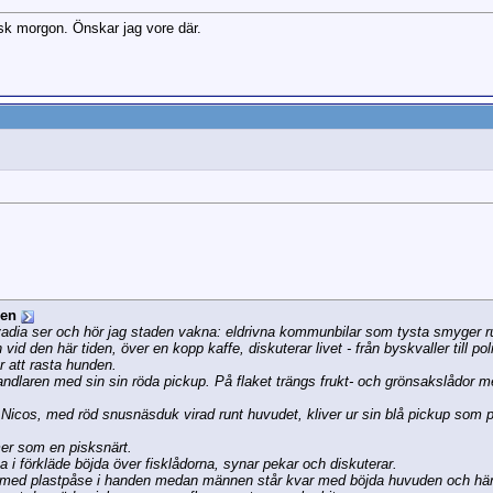
isk morgon. Önskar jag vore där.
ren
ivadia ser och hör jag staden vakna: eldrivna kommunbilar som tysta smyger 
id den här tiden, över en kopp kaffe, diskuterar livet - från byskvaller till poli
r att rasta hunden.
andlaren med sin sin röda pickup. På flaket trängs frukt- och grönsakslådor 
n Nicos, med röd snusnäsduk virad runt huvudet, kliver ur sin blå pickup som 
mer som en pisksnärt.
 i förkläde böjda över fisklådorna, synar pekar och diskuterar.
 med plastpåse i handen medan männen står kvar med böjda huvuden och hä