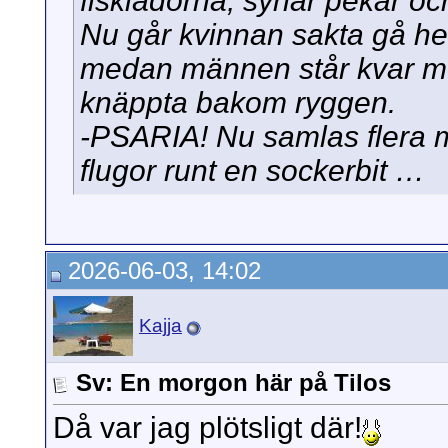
fisklådorna, synar pekar oc
Nu går kvinnan sakta gå h
medan männen står kvar m
knäppta bakom ryggen.
-PSARIA! Nu samlas flera 
flugor runt en sockerbit …
2026-06-03, 14:02
Kajja
Sv: En morgon här på Tilos
Då var jag plötsligt där!