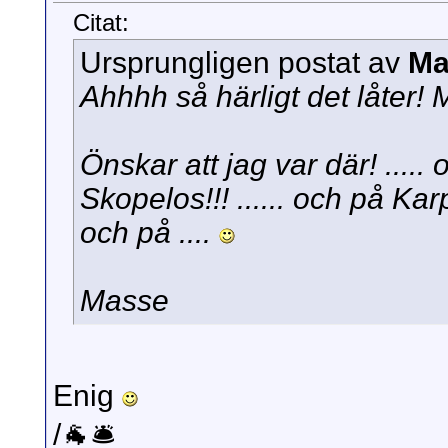
Citat:
Ursprungligen postat av
Ma
Ahhhh så härligt det låter! M
Önskar att jag var där! ..... 
Skopelos!!! ...... och på Karpa
och på ....
Masse
Enig
/🐐🛎️