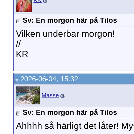
KR
Sv: En morgon här på Tilos
Vilken underbar morgon!
//
KR
2026-06-04, 15:32
Masse
Sv: En morgon här på Tilos
Ahhhh så härligt det låter! Mys