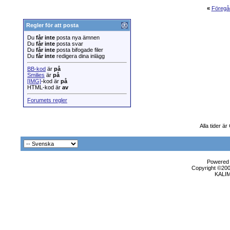
«
Föregå
Regler för att posta
Du
får inte
posta nya ämnen
Du
får inte
posta svar
Du
får inte
posta bifogade filer
Du
får inte
redigera dina inlägg
BB-kod
är
på
Smilies
är
på
[IMG]
-kod är
på
HTML-kod är
av
Forumets regler
Alla tider ä
Powered b
Copyright ©2000
KALI