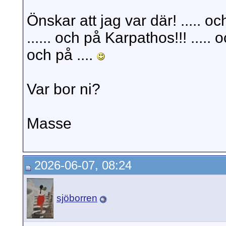
Önskar att jag var där! ..... oc
...... och på Karpathos!!! ..... o
och på ....
Var bor ni?
Masse
2026-06-07, 08:24
sjöborren