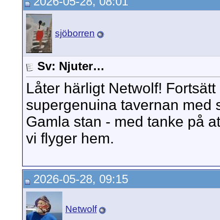
2026-05-28, 08:01
sjöborren
Sv: Njuter…
Låter härligt Netwolf! Fortsät
supergenuina tavernan med su
Gamla stan - med tanke på at
vi flyger hem.
2026-05-28, 09:15
Netwolf