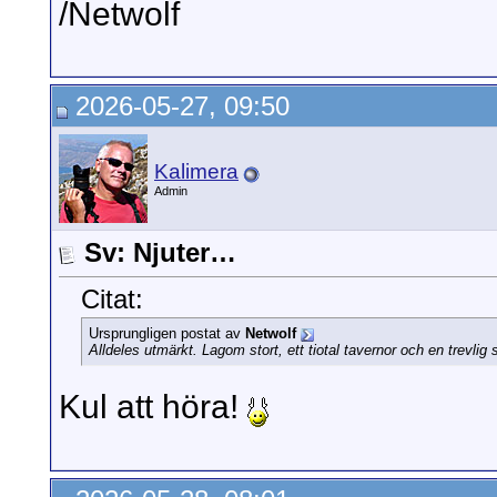
/Netwolf
2026-05-27, 09:50
Kalimera
Admin
Sv: Njuter…
Citat:
Ursprungligen postat av
Netwolf
Alldeles utmärkt. Lagom stort, ett tiotal tavernor och en trevl
Kul att höra!