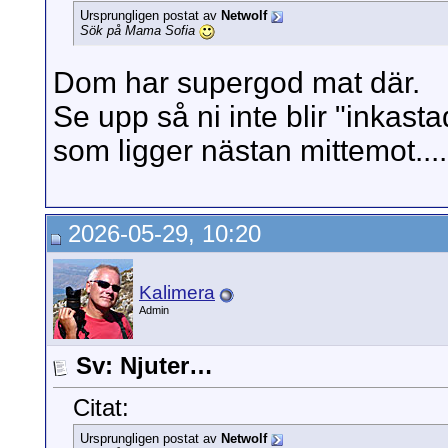
Ursprungligen postat av
Netwolf
Sök på Mama Sofia
Dom har supergod mat där.
Se upp så ni inte blir "inka
som ligger nästan mittemot....
2026-05-29, 10:20
Kalimera
Admin
Sv: Njuter…
Citat:
Ursprungligen postat av
Netwolf