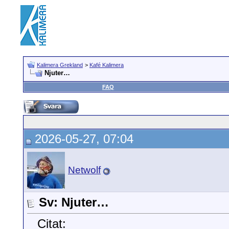
Kalimera Grekland
>
Kafé Kalimera
Njuter…
FAQ
2026-05-27, 07:04
Netwolf
Sv: Njuter…
Citat: