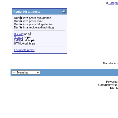
«
Föregå
Regler för att posta
Du
får inte
posta nya ämnen
Du
får inte
posta svar
Du
får inte
posta bifogade filer
Du
får inte
redigera dina inlägg
BB-kod
är
på
Smilies
är
på
[IMG]
-kod är
på
HTML-kod är
av
Forumets regler
Alla tider ä
Powered b
Copyright ©2000
KALI