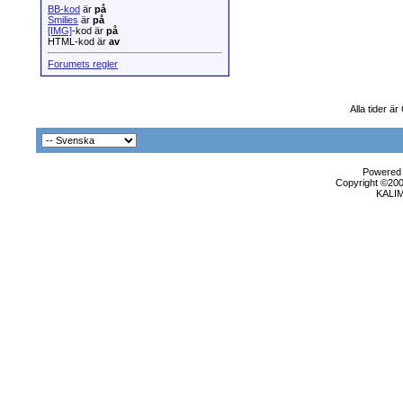
BB-kod
är
på
Smilies
är
på
[IMG]
-kod är
på
HTML-kod är
av
Forumets regler
Alla tider ä
Powered b
Copyright ©2000
KALI