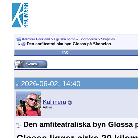
Kalimera Grekland
>
Egeiska öarna & Sporaderna
>
Skopelos
Den amfiteatraliska byn Glossa på Skopelos
FAQ
2026-06-02, 14:40
Kalimera
Admin
Den amfiteatraliska byn Glossa 