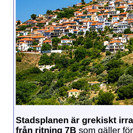
Stadsplanen är grekiskt irr
från ritning 7B
som gäller för