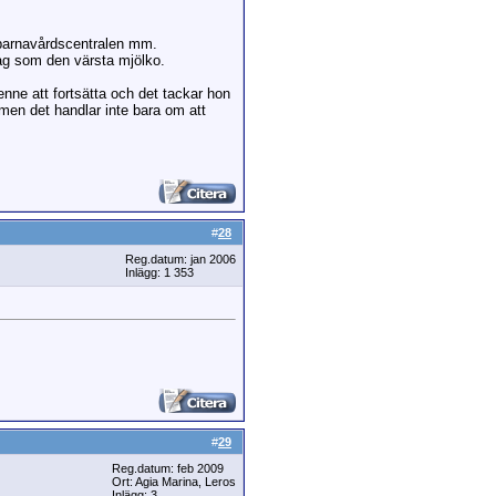
 barnavårdscentralen mm.
jag som den värsta mjölko.
enne att fortsätta och det tackar hon
, men det handlar inte bara om att
#
28
Reg.datum: jan 2006
Inlägg: 1 353
#
29
Reg.datum: feb 2009
Ort: Agia Marina, Leros
Inlägg: 3