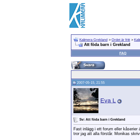
Kalimera Grekland
>
Ordet är fritt
>
Kal
Att föda barn i Grekland
FAQ
2007-05-15, 21:55
Eva L
Sv: Att föda barn i Grekland
Fast inlägg i ett forum eller kåserie
tror jag att alla förstår. Monikas skr