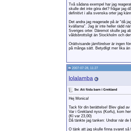
Två sådana exempel har jag reagerat 
skulle det inte göra det? frågar jag d
definitivt i alla svenska orter jag kän
Det andra jag reagerade på är "då jag
kvällarna". Jag är inte heller rädd nä
Sveriges orter. Däremot skulle jag ab
våldsbrottsligt än Stockholm och de
Orättvisande jämförelser är ingen fö
på många sätt. Betydligt mer lika än 
2007-07-28, 11:27
lolalamba
Sv: Att föda barn i Grekland
Hej Monica!
Tack för din berättelse! Blev glad av 
Var i Grekland nyss (Korfu), kom hem 
(Kl var 23,00)
Då tänkte jag tanken: Undrar när de b
O tänk att jag skulle finna svaret så f