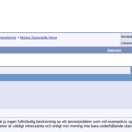
Använd
imerahörnor
>
Monica Tasiovasilis hörna
Löseno
Kalender
r är ju ingen fullständig beskrivning av ett ämne/problem som vid exempelvis u
iverier är väldigt intressanta och enligt min mening inte bara underhållande ut