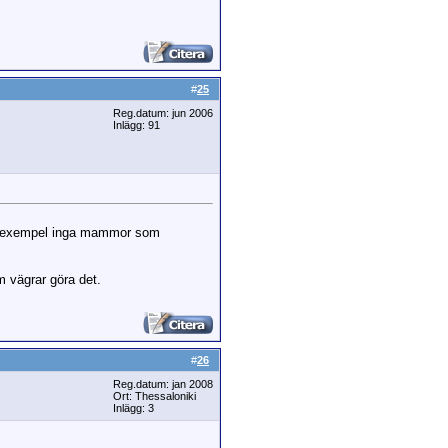
#
25
Reg.datum: jun 2006
Inlägg: 91
till exempel inga mammor som
m vägrar göra det.
#
26
Reg.datum: jan 2008
Ort: Thessaloniki
Inlägg: 3