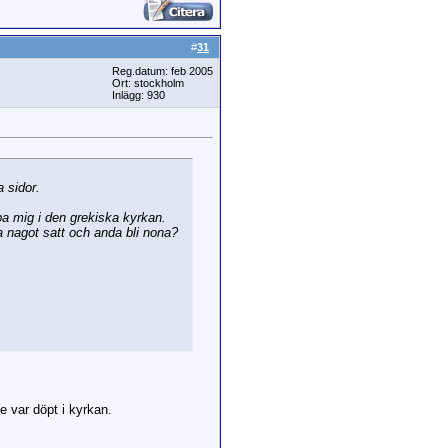
#
31
Reg.datum: feb 2005
Ort: stockholm
Inlägg: 930
a sidor.
pa mig i den grekiska kyrkan.
a nagot satt och anda bli nona?
e var döpt i kyrkan.