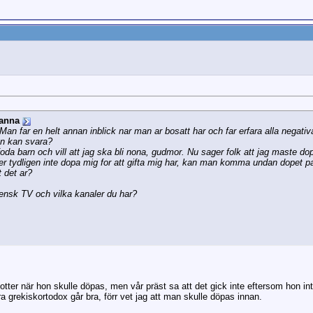
anna
Man far en helt annan inblick nar man ar bosatt har och far erfara alla negativ
on kan svara?
oda barn och vill att jag ska bli nona, gudmor. Nu sager folk att jag maste do
er tydligen inte dopa mig for att gifta mig har, kan man komma undan dopet p
 det ar?
vensk TV och vilka kanaler du har?
tter när hon skulle döpas, men vår präst sa att det gick inte eftersom hon int
ra grekiskortodox går bra, förr vet jag att man skulle döpas innan.