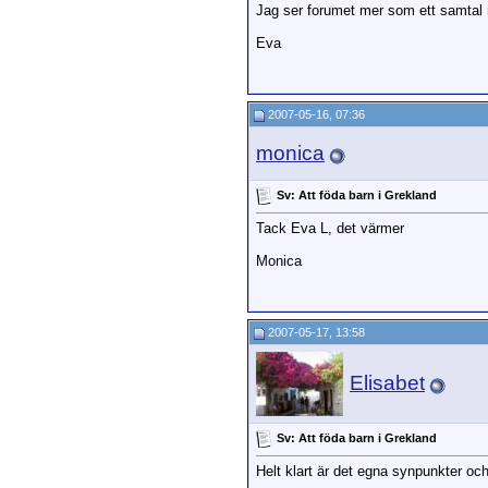
Jag ser forumet mer som ett samtal me
Eva
2007-05-16, 07:36
monica
Sv: Att föda barn i Grekland
Tack Eva L, det värmer
Monica
2007-05-17, 13:58
Elisabet
Sv: Att föda barn i Grekland
Helt klart är det egna synpunkter och