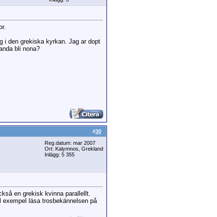
or.
ig i den grekiska kyrkan. Jag ar dopt
anda bli nona?
#
30
Reg.datum: mar 2007
Ort: Kalymnos, Grekland
Inlägg: 5 355
kså en grekisk kvinna parallellt.
ill exempel läsa trosbekännelsen på