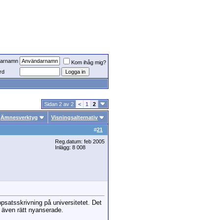
arnamn
Kom ihåg mig?
rd
Sidan 2 av 2
<
1
2
Ämnesverktyg
Visningsalternativ
#
21
Reg.datum: feb 2005
Inlägg: 8 008
ppsatsskrivning på universitetet. Det
an även rätt nyanserade.