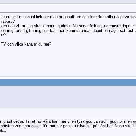
ar en helt annan inblick nar man ar bosatt har och far erfara alla negativa sid
n svara?
arn och vill att jag ska bli nona, gudmor. Nu sager folk att jag maste dopa m
dopa mig for att gifta mig har, kan man komma undan dopet pa nagot satt och 
 ar?
 TV och vilka kanaler du har?
en präst det är, Till ett av våra barn har vi en tysk god vän som gudmor men oc
 prästen vad som gäller, för man tar ganska allvarligt på sånt här. Nona ska t
fär.