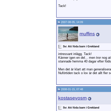
Tack!
2007-08-05, 14:09
muffins
Sv: Att föda barn i Grekland
intressant inlägg. Tack!
Känner igen en del... men tror nog a
stannade hemma 40 dagar efter födse
Men det är klart att man generalisera
Nuförtiden tack o lov är det allt fler
2008-01-15, 07:48
kostasevosm
Sv: Att föda barn i Grekland