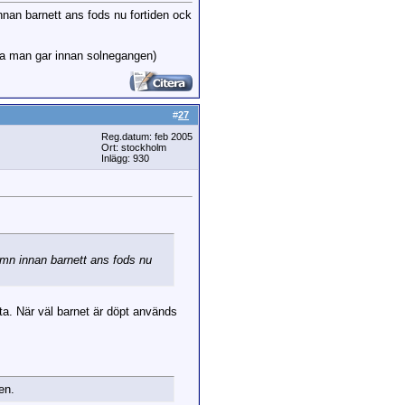
 innan barnett ans fods nu fortiden ock
ra man gar innan solnegangen)
#
27
Reg.datum: feb 2005
Ort: stockholm
Inlägg: 930
 namn innan barnett ans fods nu
tta. När väl barnet är döpt används
en.