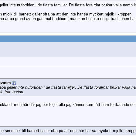
geller inte nufortiden i de flasta familjer. De flasta foralrdar brukar valja namn
jolk till barnett galler ofta pa att den inte har sa myckett mjolk i kroppen.
ar pa grund av en gammal tradition ( man kan besoka enligr traditionen ba
evosm
beba geller inte nufortiden i de flasta familjer. De flasta foralrdar brukar valja
e fran borjan.
rekland, men här där jag bor följer alla jag känner som fått barn fortfarande de
sin mjolk till barnett galler ofta pa att den inte har sa myckett mjolk i kropp