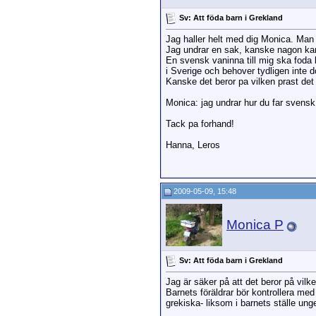
Sv: Att föda barn i Grekland
Jag haller helt med dig Monica. Man f
Jag undrar en sak, kanske nagon ka
En svensk vaninna till mig ska foda b
i Sverige och behover tydligen inte 
Kanske det beror pa vilken prast det
Monica: jag undrar hur du far svensk
Tack pa forhand!
Hanna, Leros
2009-05-09, 15:48
Monica P
Sv: Att föda barn i Grekland
Jag är säker på att det beror på vilk
Barnets föräldrar bör kontrollera med
grekiska- liksom i barnets ställe unge