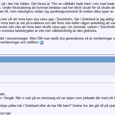
på i den här tråden. Det första är "Om en våldtäkt hade hänt i min stad hade d
å. Under förutsättning att kvinnan berättar vad hon blivit utsatt för så skulle d
ner till, men naturligtvis skiljer sig spridningsmönstret åt mellan olika typer av 
 inte vill att mina barn ska växa upp i Stockholm, här i Grekland är jag aldrig
r mina barn är ute på kvällarna och det finns inte heller någon anledning att var
solut inte vilja att mina barn skulle växa upp i en storstad, varken i Stockholm
n svenska landsbygden är inte mer våldsbrottslig än den grekiska.
rdel i resonemanget. Men OM man ändå ska generalisera så är norrlänningar och 
norrlänningar och nollåttor
det...
i förrgår. När vi satt på en resturang så var tjejen som jobbade där med sitt b
örjar jobba här i Grekland efter de har fått barn? Undrar hur det går till på s
ort här!