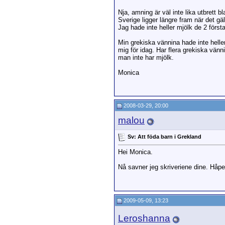
Nja, amning är väl inte lika utbrett 
Sverige ligger längre fram när det 
Jag hade inte heller mjölk de 2 förs
Min grekiska vännina hade inte heller
mig för idag. Har flera grekiska vänni
man inte har mjölk.
Monica
2008-03-29, 20:00
malou
Sv: Att föda barn i Grekland
Hei Monica.
Nå savner jeg skriveriene dine. Håp
2009-05-09, 13:23
Leroshanna