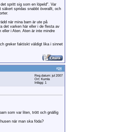
et spritt sig som en löpeld". Var
et säkert spridas snabbt överallt, och
orter.
 rädd när mina barn är ute på
a det varken här eller i de flesta av
 eller i Aten. Aten är inte mindre
greker faktiskt väldigt lika i sinnet
#
24
Reg.datum: jul 2007
Ort: Kumla
Inlägg: 1
arn som var liten, trött och gnällig
jukhusen när man ska föda?