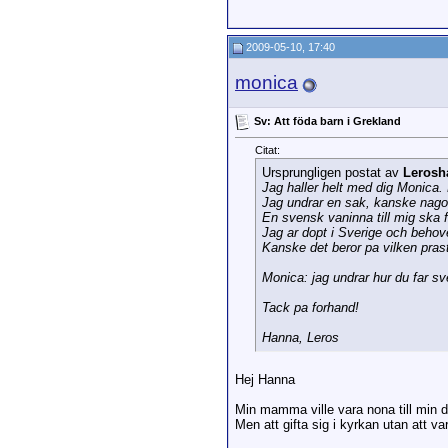
2009-05-10, 17:40
monica
Sv: Att föda barn i Grekland
Citat:
Ursprungligen postat av
Lerosh
Jag haller helt med dig Monica. 
Jag undrar en sak, kanske nag
En svensk vaninna till mig ska f
Jag ar dopt i Sverige och behov
Kanske det beror pa vilken prast
Monica: jag undrar hur du far s
Tack pa forhand!
Hanna, Leros
Hej Hanna
Min mamma ville vara nona till min do
Men att gifta sig i kyrkan utan att va