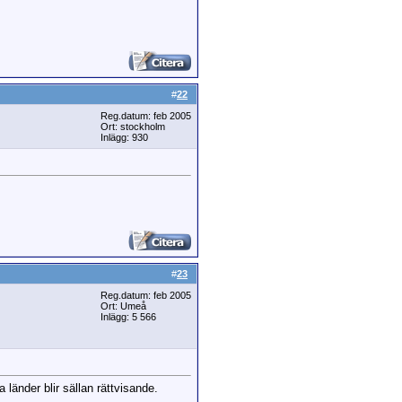
#
22
Reg.datum: feb 2005
Ort: stockholm
Inlägg: 930
#
23
Reg.datum: feb 2005
Ort: Umeå
Inlägg: 5 566
 länder blir sällan rättvisande.