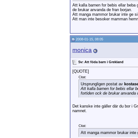
Att kalla barnen for bebis ellar beba 
de brukar anvanda de fran borjan.
Att manga mammor brukar inte ge sin m
Att man inte besoker mamman hemma 
2008-01-15, 08:05
monica
Sv: Att föda barn i Grekland
[QUOTE]
Citat:
Ursprungligen postat av
kostas
Att kalla barnen for bebis ellar 
fortiden ock de brukar anvanda d
Det kanske inte gäller där du bor i G
namnet.
Citat:
Att manga mammor brukar inte ge 