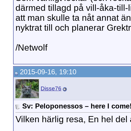
därmed tillagd på vill-åka-til
att man skulle ta nåt annat ä
nyktrat till och planerar Grekt
/Netwolf
2015-09-16, 19:10
Disse76
Sv: Peloponessos – here I come
Vilken härlig resa, En hel del