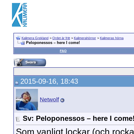
Kalimera Grekland
>
Ordet är fritt
>
Kalimerahörnor
>
Kalimeras hörna
Peloponessos – here I come!
FAQ
2015-09-16, 18:43
Netwolf
Sv: Peloponessos – here I come
Som vanligt lockar (och rockar