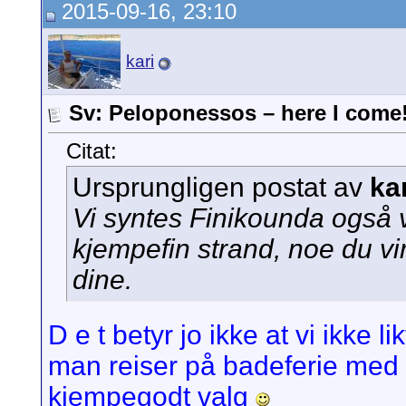
2015-09-16, 23:10
kari
Sv: Peloponessos – here I come
Citat:
Ursprungligen postat av
ka
Vi syntes Finikounda også 
kjempefin strand, noe du vi
dine.
D e t betyr jo ikke at vi ikke li
man reiser på badeferie med 
kjempegodt valg