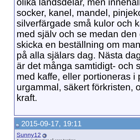
olika landsdelar, men innehå
socker, kanel, mandel, pinjek
silverfärgade små kulor och
med själv och se medan den d
skicka en beställning om ma
på alla själars dag. Nästa dag
är det många samtidigt- och s
med kaffe, eller portioneras i
urgammal, säkert förkristen, 
kraft.
2015-09-17, 19:11
Sunny12