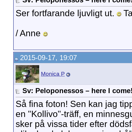
Ser fortfarande ljuvligt ut.
Ta
/ Anne
2015-09-17, 19:07
Monica P
Sv: Peloponessos – here I come
Så fina foton! Sen kan jag tipp
en "Kollivo"-träff, en minnes
sker på vissa tider efter dödsf