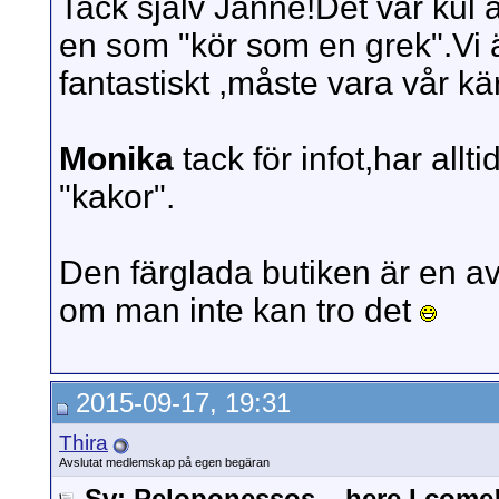
Tack själv Janne!Det var kul 
en som "kör som en grek".Vi är
fantastiskt ,måste vara vår k
Monika
tack för infot,har all
"kakor".
Den färglada butiken är en av
om man inte kan tro det
2015-09-17, 19:31
Thira
Avslutat medlemskap på egen begäran
Sv: Peloponessos – here I come