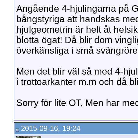
Angående 4-hjulingarna på Gre
bångstyriga att handskas me
hjulgeometrin är helt åt hels
blotta ögat! Då blir dom ving
överkänsliga i små svängrörel
Men det blir väl så med 4-hju
i trottoarkanter m.m och då bli
Sorry för lite OT, Men har med
2015-09-16, 19:24