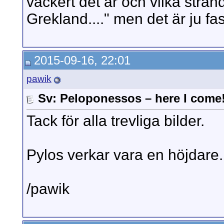
vackert det är och vilka strän
Grekland...." men det är ju fa
2015-09-16, 22:01
pawik
Sv: Peloponessos – here I come
Tack för alla trevliga bilder.
Pylos verkar vara en höjdare.
/pawik