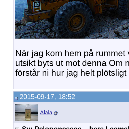
När jag kom hem på rummet v
utsikt byts ut mot denna Om ni
förstår ni hur jag helt plötslig
2015-09-17, 18:52
Alala
Sv: Peloponessos – here I come