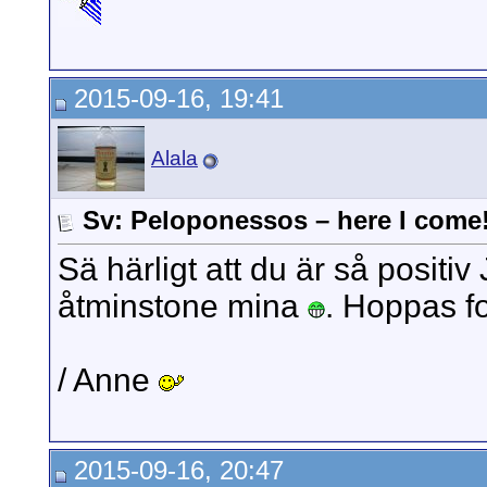
2015-09-16, 19:41
Alala
Sv: Peloponessos – here I come
Sä härligt att du är så positi
åtminstone mina
. Hoppas fo
/ Anne
2015-09-16, 20:47