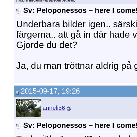
Avslutat medlemskap på egen begäran.
Sv: Peloponessos – here I come
Underbara bilder igen.. särskil
färgerna.. att gå in där hade 
Gjorde du det?
Ja, du man tröttnar aldrig på 
2015-09-17, 19:26
anneli56
Sv: Peloponessos – here I come