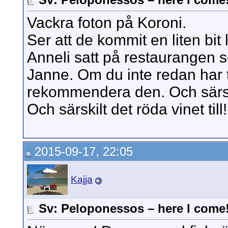
Vackra foton på Koroni.
Ser att de kommit en liten bi
Anneli satt på restaurangen s
Janne. Om du inte redan har t
rekommendera den. Och särsk
Och särskilt det röda vinet ti
2015-09-17, 22:05
Kajja
Sv: Peloponessos – here I come