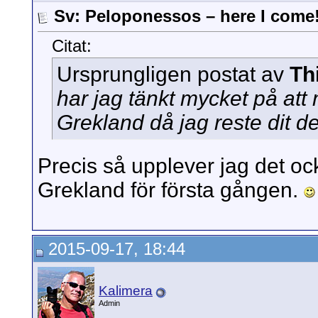
Sv: Peloponessos – here I come
Citat:
Ursprungligen postat av
Th
har jag tänkt mycket på att
Grekland då jag reste dit d
Precis så upplever jag det oc
Grekland för första gången.
2015-09-17, 18:44
Kalimera
Admin