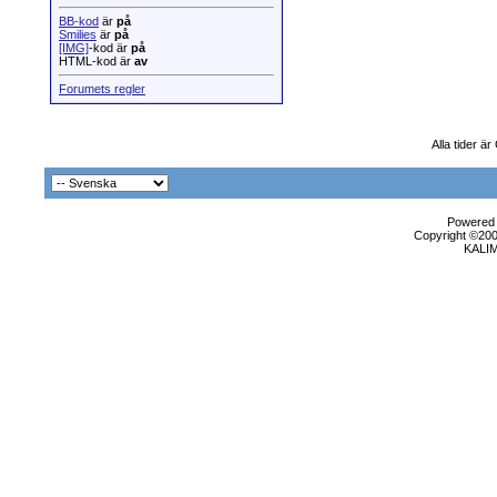
BB-kod
är
på
Smilies
är
på
[IMG]
-kod är
på
HTML-kod är
av
Forumets regler
Alla tider ä
Powered b
Copyright ©2000
KALI