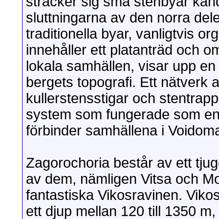
sträcker sig små stenbyar kän
sluttningarna av den norra de
traditionella byar, vanligtvis o
innehåller ett platanträd och 
lokala samhällen, visar upp en t
bergets topografi. Ett nätverk
kullerstensstigar och stentrapp
system som fungerade som en p
förbinder samhällena i Voidom
Zagorochoria består av ett tjug
av dem, nämligen Vitsa och Mo
fantastiska Vikosravinen. Viko
ett djup mellan 120 till 1350 m,