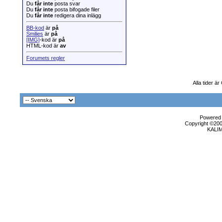
Du
får inte
posta svar
Du
får inte
posta bifogade filer
Du
får inte
redigera dina inlägg
BB-kod
är
på
Smilies
är
på
[IMG]
-kod är
på
HTML-kod är
av
Forumets regler
Alla tider ä
Powered b
Copyright ©2000
KALI