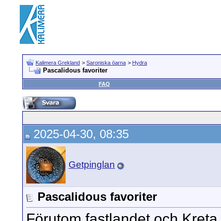
Kalimera Grekland
>
Saroniska öarna
>
Hydra
Pascalidous favoriter
FAQ
2025-04-30, 08:35
Getpinglan
Pascalidous favoriter
Förutom fastlandet och Kret