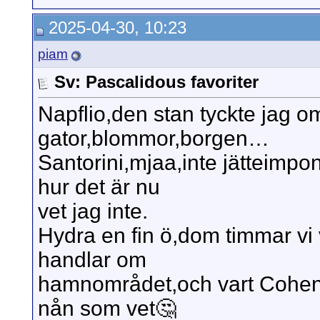
2025-04-30, 10:23
piam
Sv: Pascalidous favoriter
Napflio,den stan tyckte jag 
gator,blommor,borgen…
Santorini,mjaa,inte jätteimp
hur det är nu
vet jag inte.
Hydra en fin ö,dom timmar vi 
handlar om
hamnområdet,och vart Cohen b
nån som vet🤔