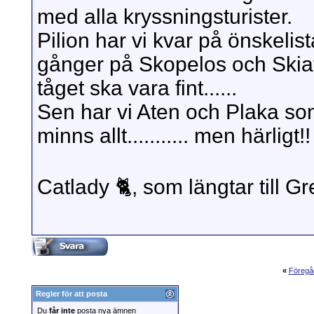
med alla kryssningsturister.
Pilion har vi kvar på önskelis
gånger på Skopelos och Skiat
tåget ska vara fint......
Sen har vi Aten och Plaka s
minns allt........... men härligt!!
Catlady 🐈, som längtar till Grek
«
Föregå
Regler för att posta
Du
får inte
posta nya ämnen