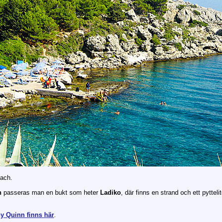
ach.
h
passeras man en bukt som heter
Ladiko
, där finns en strand och ett pytteli
ny Quinn finns här
.