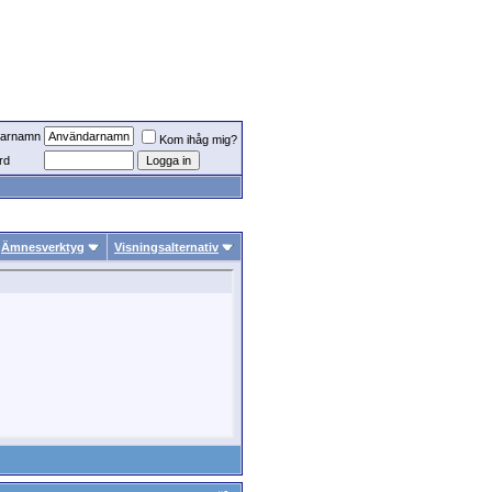
arnamn
Kom ihåg mig?
rd
Ämnesverktyg
Visningsalternativ