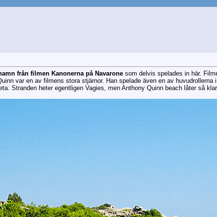
t namn från filmen Kanonerna på Navarone
som delvis spelades in här. Film
n var en av filmens stora stjärnor. Han spelade även en av huvudrollerna 
reta. Stranden heter egentligen Vagies, men Anthony Quinn beach låter så kl