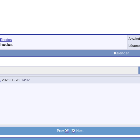
Använd
Rhodos
Rhodos
Löseno
Kalender
.
2023-06-28,
14:32
Prev
Next