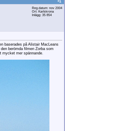
#
1
Reg.datum: nov 2004
Ort: Karlskrona
Inlägg: 35 854
en baserades på Alistair MacLeans
i den berömda filmen Zorba som
art mycket mer spännande.