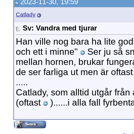
2023-11-30, 19:59
Catlady
Sv: Vandra med tjurar
Han ville nog bara ha lite go
och ett i minne"
Ser ju så sn
mellan hornen, brukar fungera..
de ser farliga ut men är oftas
.....
Catlady, som alltid utgår från 
(oftast
)......i alla fall fyrbenta