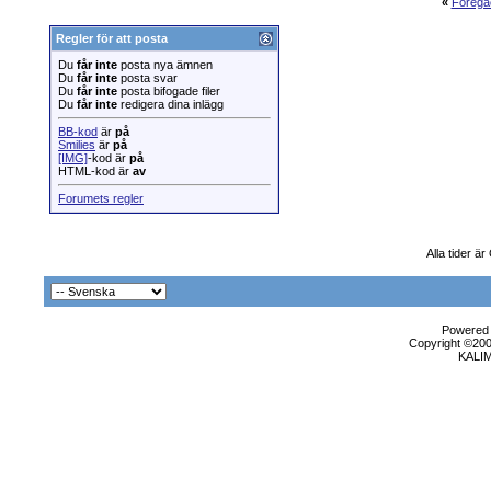
«
Föregå
Regler för att posta
Du
får inte
posta nya ämnen
Du
får inte
posta svar
Du
får inte
posta bifogade filer
Du
får inte
redigera dina inlägg
BB-kod
är
på
Smilies
är
på
[IMG]
-kod är
på
HTML-kod är
av
Forumets regler
Alla tider ä
Powered b
Copyright ©2000
KALI