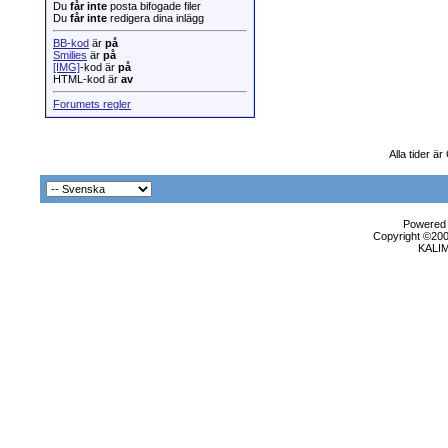
Du
får inte
posta bifogade filer
Du
får inte
redigera dina inlägg
BB-kod
är
på
Smilies
är
på
[IMG]
-kod är
på
HTML-kod är
av
Forumets regler
Alla tider ä
Powered b
Copyright ©2000
KALI