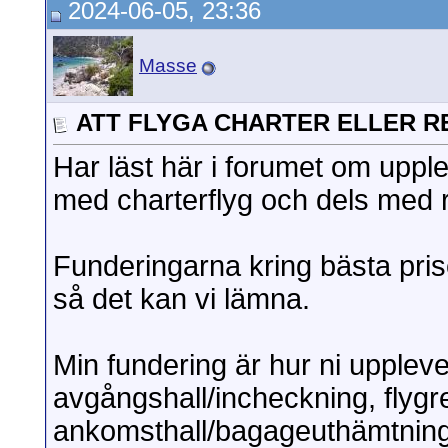
2024-06-05, 23:36
Tobbe S
Sv: ATT FLYGA CHARTER ELLER...
2024-06-0
Masse
ATT FLYGA CHARTER ELLER 
Har läst här i forumet om upple
med charterflyg och dels med r
Funderingarna kring bästa prise
så det kan vi lämna.
Min fundering är hur ni uppleve
avgångshall/incheckning, flygr
ankomsthall/bagageuthämtning.