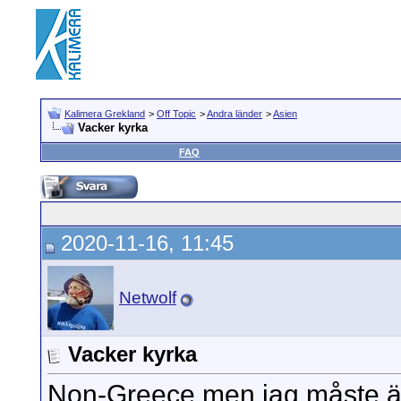
Kalimera Grekland
>
Off Topic
>
Andra länder
>
Asien
Vacker kyrka
FAQ
2020-11-16, 11:45
Netwolf
Vacker kyrka
Non-Greece men jag måste änd