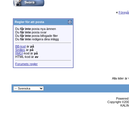
«
Föregå
Regler för att posta
Du
får inte
posta nya ämnen
Du
får inte
posta svar
Du
får inte
posta bifogade filer
Du
får inte
redigera dina inlägg
BB-kod
är
på
Smilies
är
på
[IMG]
-kod är
på
HTML-kod är
av
Forumets regler
Alla tider ä
Powered b
Copyright ©2000
KALI