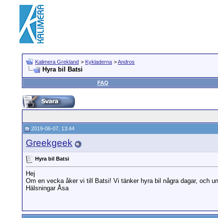
Kalimera Grekland
>
Kykladerna
>
Andros
Hyra bil Batsi
FAQ
2019-06-07, 13:44
Greekgeek
Hyra bil Batsi
Hej
Om en vecka åker vi till Batsi! Vi tänker hyra bil några dagar, och un
Hälsningar Åsa