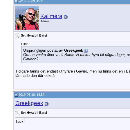
2019-06-09, 15:25
Kalimera
Admin
Sv: Hyra bil Batsi
Citat:
Ursprungligen postat av
Greekgeek
Om en vecka åker vi till Batsi! Vi tänker hyra bil några dagar, o
Gavrion?
Tidigare fanns det endast uthyrare i Gavrio, men nu finns det en i Ba
lämnade den där också.
2019-06-10, 18:50
Greekgeek
Sv: Hyra bil Batsi
Tack!