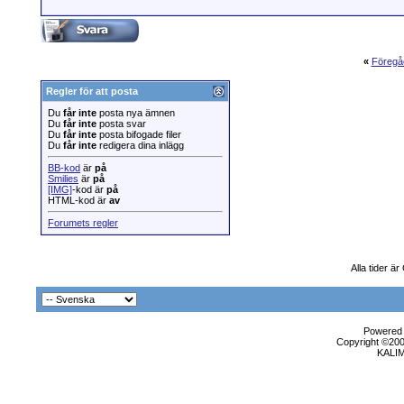
«
Föregå
Regler för att posta
Du
får inte
posta nya ämnen
Du
får inte
posta svar
Du
får inte
posta bifogade filer
Du
får inte
redigera dina inlägg
BB-kod
är
på
Smilies
är
på
[IMG]
-kod är
på
HTML-kod är
av
Forumets regler
Alla tider ä
Powered b
Copyright ©2000
KALI