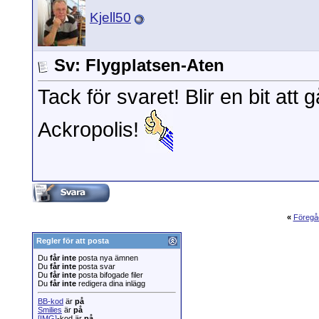
Kjell50
Sv: Flygplatsen-Aten
Tack för svaret! Blir en bit att g
Ackropolis!
«
Föregå
Regler för att posta
Du
får inte
posta nya ämnen
Du
får inte
posta svar
Du
får inte
posta bifogade filer
Du
får inte
redigera dina inlägg
BB-kod
är
på
Smilies
är
på
[IMG]
-kod är
på