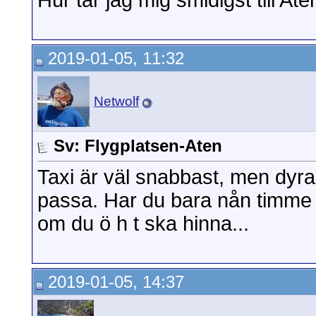
Hur tar jag mig smidigst till At
2019-01-05, 11:32
Netwolf
Sv: Flygplatsen-Aten
Taxi är väl snabbast, men dyras
passa. Har du bara nån timme p
om du ö h t ska hinna...
2019-01-05, 14:37