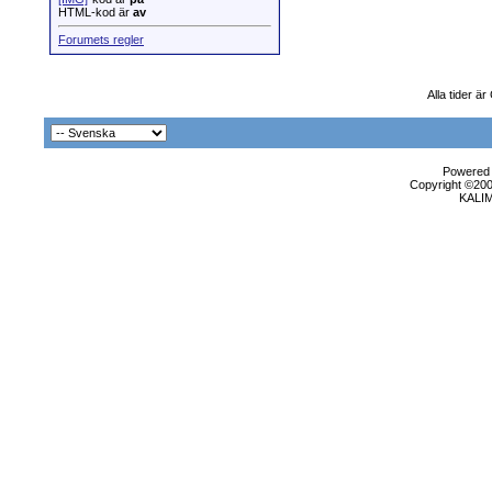
HTML-kod är
av
Forumets regler
Alla tider ä
Powered b
Copyright ©2000
KALI