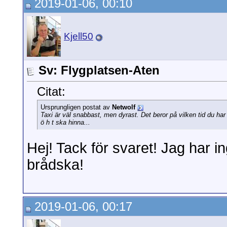
2019-01-06, 00:10
Kjell50
Sv: Flygplatsen-Aten
Citat:
Ursprungligen postat av
Netwolf
Taxi är väl snabbast, men dyrast. Det beror på vilken tid du ha
ö h t ska hinna...
Hej! Tack för svaret! Jag har i
brådska!
2019-01-06, 00:17