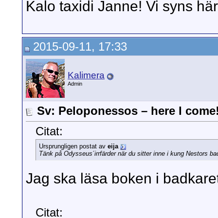
Kalo taxidi Janne! Vi syns hä
2015-09-11, 17:33
Kalimera
Admin
Sv: Peloponessos – here I come
Citat:
Ursprungligen postat av
eija
Tänk på Odysseus´irrfärder när du sitter inne i kung Nestors ba
Jag ska läsa boken i badkare
Citat: