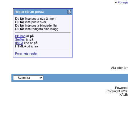
«
Föregå
Regler för att posta
Du
får inte
posta nya ämnen
Du
får inte
posta svar
Du
får inte
posta bifogade filer
Du
får inte
redigera dina inlägg
BB-kod
är
på
Smilies
är
på
[IMG]
-kod är
på
HTML-kod är
av
Forumets regler
Alla tider ä
Powered b
Copyright ©2000
KALI