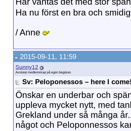
Här väntas det med stor spän
Ha nu först en bra och smidig
/ Anne
2015-09-11, 11:59
Sunny12
Avslutat medlemskap på egen begäran.
Sv: Peloponessos – here I come
Önskar en underbar och spän
uppleva mycket nytt, med tank
Grekland under så många år...
något och Peloponnessos kan 