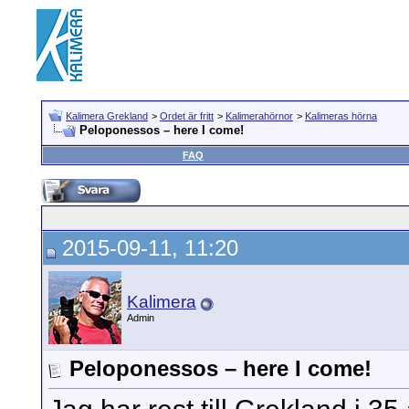
Kalimera Grekland
>
Ordet är fritt
>
Kalimerahörnor
>
Kalimeras hörna
Peloponessos – here I come!
FAQ
2015-09-11, 11:20
Kalimera
Admin
Peloponessos – here I come!