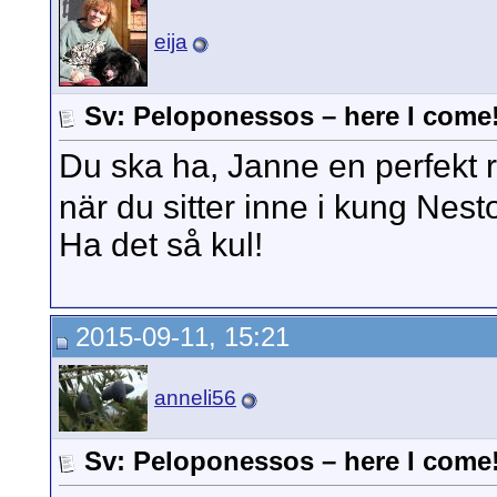
eija
Sv: Peloponessos – here I come
Du ska ha, Janne en perfekt
när du sitter inne i kung Nest
Ha det så kul!
2015-09-11, 15:21
anneli56
Sv: Peloponessos – here I come