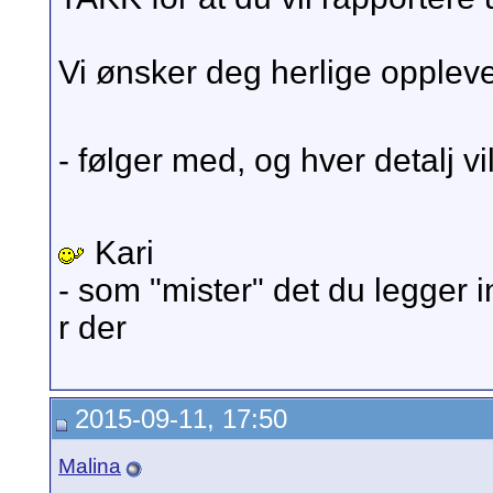
Vi ønsker deg herlige opplev
- følger med, og hver detalj v
Kari
- som "mister" det du legger
r der
2015-09-11, 17:50
Malina