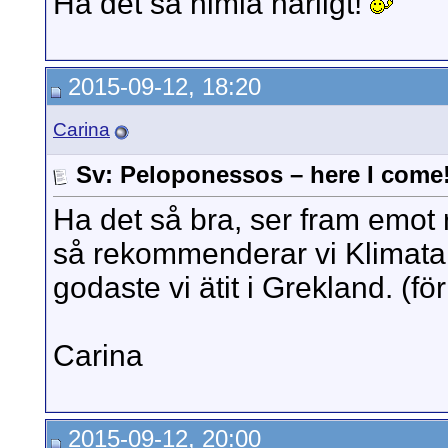
Ha det så himla härligt!
2015-09-12, 18:20
Carina
Sv: Peloponessos – here I come
Ha det så bra, ser fram emot 
så rekommenderar vi Klimatari
godaste vi ätit i Grekland. (för
Carina
2015-09-12, 20:00