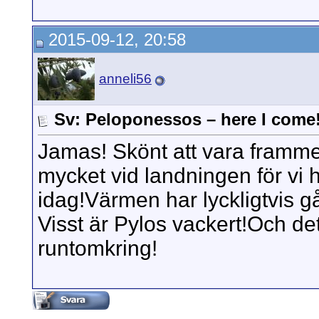
2015-09-12, 20:58
anneli56
Sv: Peloponessos – here I come
Jamas! Skönt att vara framme,
mycket vid landningen för vi 
idag!Värmen har lyckligtvis gå
Visst är Pylos vackert!Och det
runtomkring!