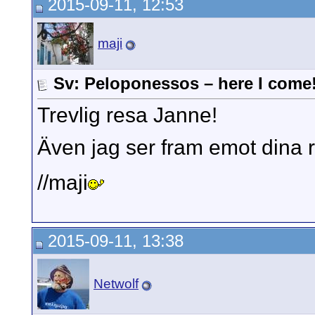
2015-09-11, 12:53
maji
Sv: Peloponessos – here I come
Trevlig resa Janne!
Även jag ser fram emot dina 
//maji
2015-09-11, 13:38
Netwolf