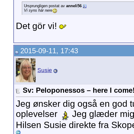
Ursprungligen postat av
anneli56
Vi syns här nere
Det gör vi!
2015-09-11, 17:43
Susie
Sv: Peloponessos – here I come
Jeg ønsker dig også en god t
oplevelser
Jeg glæder mig t
Hilsen Susie direkte fra Skope