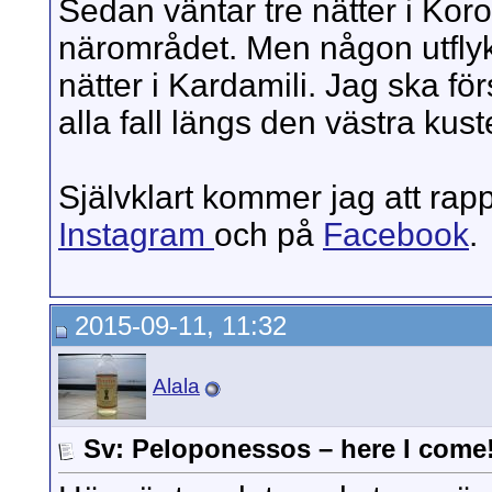
Sedan väntar tre nätter i Koro
närområdet. Men någon utflykt
nätter i Kardamili. Jag ska fö
alla fall längs den västra kust
Självklart kommer jag att rap
Instagram
och på
Facebook
.
2015-09-11, 11:32
Alala
Sv: Peloponessos – here I come