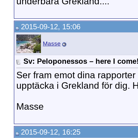
underbara Grekland....
2015-09-12, 15:06
Masse
Sv: Peloponessos – here I come
Ser fram emot dina rapporter J
upptäcka i Grekland för dig. H
Masse
2015-09-12, 16:25