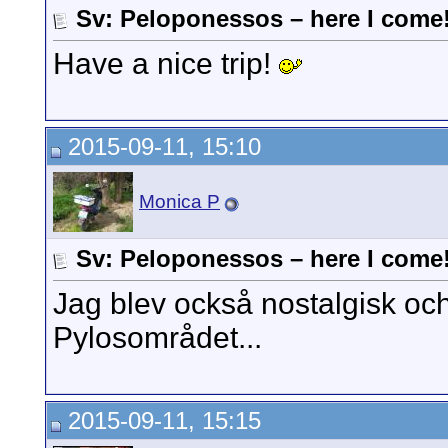
Sv: Peloponessos – here I come
Have a nice trip!
2015-09-11, 15:10
Monica P
Sv: Peloponessos – here I come
Jag blev också nostalgisk och l
Pylosområdet...
2015-09-11, 15:15