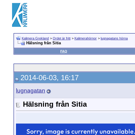
Kalimera Grekland
>
Ordet är fritt
>
Kalimerahörnor
>
lugnagatans hörna
Hälsning från Sitia
FAQ
2014-06-03, 16:17
lugnagatan
Hälsning från Sitia