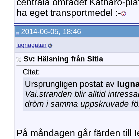
centrala området Katharo-plat
ha eget transportmedel :-
2014-06-05, 18:46
lugnagatan
Sv: Hälsning från Sitia
Citat:
Ursprungligen postat av
lugn
Vai.stranden blir alltid intre
dröm i samma uppskruvade för
På måndagen går färden till 