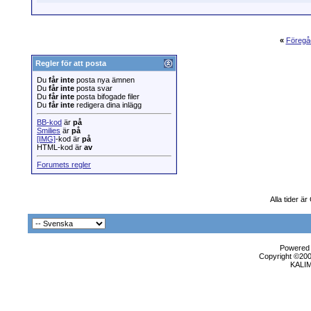
«
Föregå
Regler för att posta
Du
får inte
posta nya ämnen
Du
får inte
posta svar
Du
får inte
posta bifogade filer
Du
får inte
redigera dina inlägg
BB-kod
är
på
Smilies
är
på
[IMG]
-kod är
på
HTML-kod är
av
Forumets regler
Alla tider ä
Powered b
Copyright ©2000
KALI