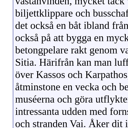
västanvinden, mycket tac
biljettklippare och busschaf
det också en båt ibland från
också på att bygga en myc
betongpelare rakt genom vac
Sitia. Härifrån kan man luf
över Kassos och Karpathos,
åtminstone en vecka och be
muséerna och göra utflykter 
intressanta udden med for
och stranden Vai. Åker dit 