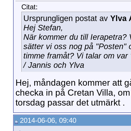
Citat:
Ursprungligen postat av
Ylva 
Hej Stefan,
När kommer du till Ierapetra?
sätter vi oss nog på "Posten" o
timme framåt? Vi talar om var "
/ Jannis och Ylva
Hej, måndagen kommer att gå åt
checka in på Cretan Villa, om
torsdag passar det utmärkt .
2014-06-06, 09:40