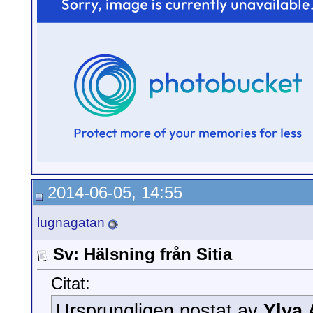
2014-06-05, 14:55
lugnagatan
Sv: Hälsning från Sitia
Citat:
Ursprungligen postat av
Ylva 