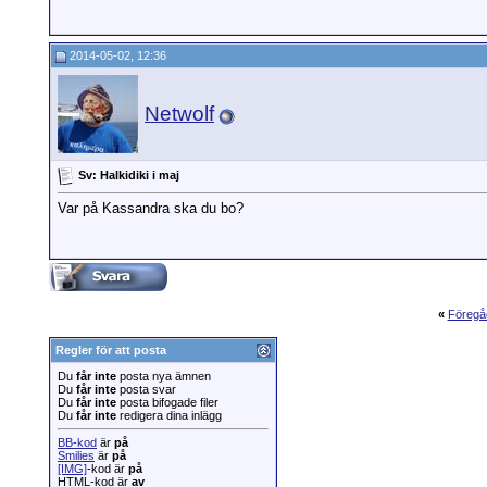
2014-05-02, 12:36
Netwolf
Sv: Halkidiki i maj
Var på Kassandra ska du bo?
«
Föregå
Regler för att posta
Du
får inte
posta nya ämnen
Du
får inte
posta svar
Du
får inte
posta bifogade filer
Du
får inte
redigera dina inlägg
BB-kod
är
på
Smilies
är
på
[IMG]
-kod är
på
HTML-kod är
av