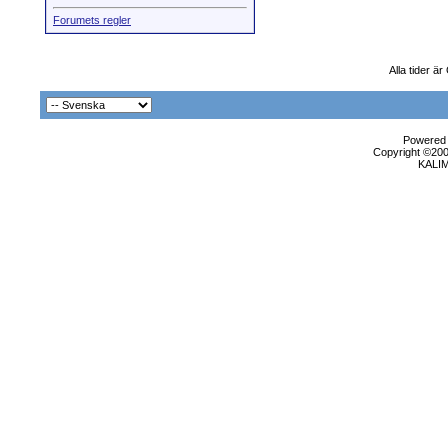
Forumets regler
Alla tider ä
Powered b
Copyright ©2000
KALI