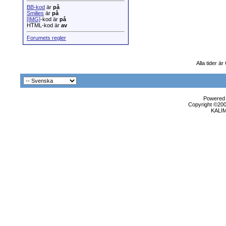
BB-kod
är
på
Smilies
är
på
[IMG]
-kod är
på
HTML-kod är
av
Forumets regler
Alla tider ä
Powered b
Copyright ©2000
KALI