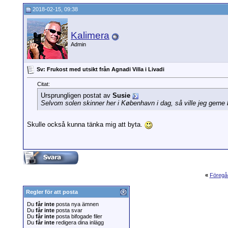
2018-02-15, 09:38
Kalimera
Admin
Sv: Frukost med utsikt från Agnadi Villa i Livadi
Citat:
Ursprungligen postat av
Susie
Selvom solen skinner her i København i dag, så ville jeg gerne 
Skulle också kunna tänka mig att byta.
«
Föregå
Regler för att posta
Du
får inte
posta nya ämnen
Du
får inte
posta svar
Du
får inte
posta bifogade filer
Du
får inte
redigera dina inlägg