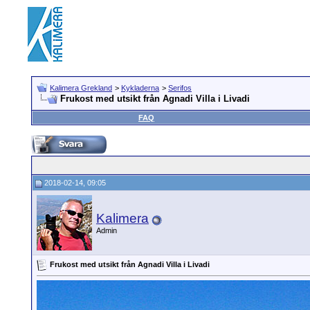
Kalimera Grekland
>
Kykladerna
>
Serifos
Frukost med utsikt från Agnadi Villa i Livadi
FAQ
2018-02-14, 09:05
Kalimera
Admin
Frukost med utsikt från Agnadi Villa i Livadi