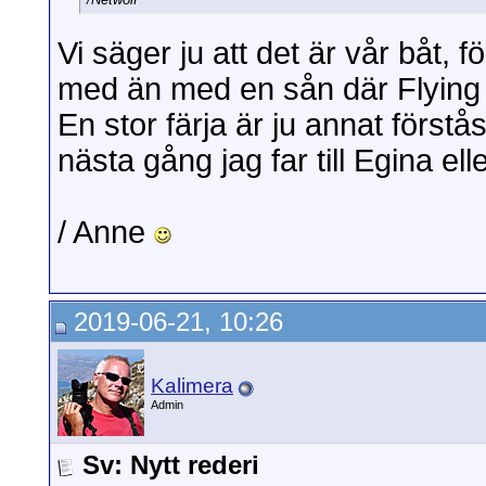
Vi säger ju att det är vår båt, f
med än med en sån där Flying 
En stor färja är ju annat förstås
nästa gång jag far till Egina elle
/ Anne
2019-06-21, 10:26
Kalimera
Admin
Sv: Nytt rederi