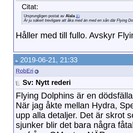
Citat:
Ursprungligen postat av
Alala
Är ju säkert trevligare att åka med än med en sån där Flying D
Håller med till fullo. Avskyr Fl
2019-06-21, 21:33
RobEri
Sv: Nytt rederi
Flying Dolphins är en dödsfälla
När jag åkte mellan Hydra, Spet
upp alla detaljer. Det är skrot 
sjunker blir det bara några fåt