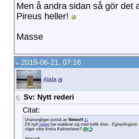
Men å andra sidan så gör det al
Pireus heller!
Masse
2019-06-21, 07:16
Alala
Sv: Nytt rederi
Citat:
Ursprungligen postat av
Netwolf
Ett nytt
rederi
har etablerat sig med trafik Aten - Egina/Angist
säger våra finska Kalimerianer?
/Netwolf