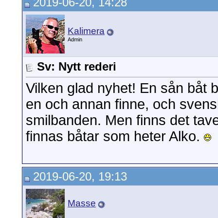
2019-06-20, 14:28
Kalimera
Admin
Sv: Nytt rederi
Vilken glad nyhet! En sån båt
en och annan finne, och svensk
smilbanden. Men finns det tave
finnas båtar som heter Alko.
2019-06-20, 19:13
Masse