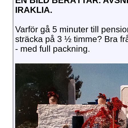
EN BILD BERÄTTAR. AVSN
IRAKLIA.
Varför gå 5 minuter till pen
sträcka på 3 ½ timme? Bra frå
- med full packning.