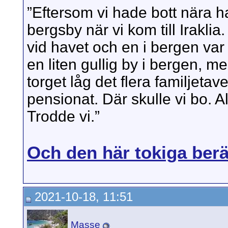
”Eftersom vi hade bott nära h
bergsby när vi kom till Iraklia
vid havet och en i bergen var 
en liten gullig by i bergen, med
torget låg det flera familjeta
pensionat. Där skulle vi bo. A
Trodde vi.”
Och den här tokiga berä
2021-10-18, 11:51
Masse