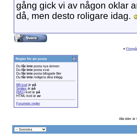
gång gick vi av någon oklar an
då, men desto roligare idag.
«
Föregå
Regler för att posta
Du
får inte
posta nya ämnen
Du
får inte
posta svar
Du
får inte
posta bifogade filer
Du
får inte
redigera dina inlägg
BB-kod
är
på
Smilies
är
på
[IMG]
-kod är
på
HTML-kod är
av
Forumets regler
Alla tider ä