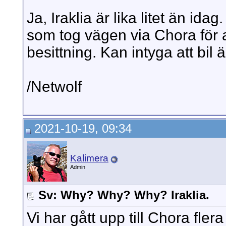
Ja, Iraklia är lika litet än ida
som tog vägen via Chora för a
besittning. Kan intyga att bil ä
/Netwolf
2021-10-19, 09:34
Kalimera
Admin
Sv: Why? Why? Why? Iraklia.
Vi har gått upp till Chora fle