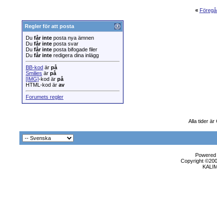
«
Föregå
Regler för att posta
Du
får inte
posta nya ämnen
Du
får inte
posta svar
Du
får inte
posta bifogade filer
Du
får inte
redigera dina inlägg
BB-kod
är
på
Smilies
är
på
[IMG]
-kod är
på
HTML-kod är
av
Forumets regler
Alla tider ä
Powered b
Copyright ©2000
KALI