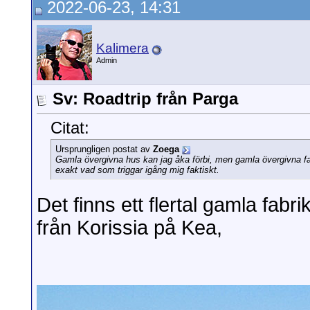
2022-06-23, 14:31
Carle
Sv: Roadtrip från Parga
2022-06-2
UllaC
Sv: Roadtrip från Parga
2022-
Sol och hav
Sv: Roadtrip från P
Kalimera
yannis
Sv: Roadtrip från Pa
Admin
Kalimera
Sv: Roadtrip från Parga
2022-0
Zoega
Sv: Roadtrip från Parga
2022-
sjöborren
Sv: Roadtrip från Par
Sv: Roadtrip från Parga
Zoega
Sv: Roadtrip från Pa
yannis
Sv: Roadtrip frå
Citat:
Kalimera
Sv: Roadtrip från Pa
Catlady
Sv: Roadtrip från Parga
2022-06-21,
11:53
Ursprungligen postat av
Zoega
Gamla övergivna hus kan jag åka förbi, men gamla övergivna fab
exakt vad som triggar igång mig faktiskt.
Det finns ett flertal gamla fabr
från Korissia på Kea,