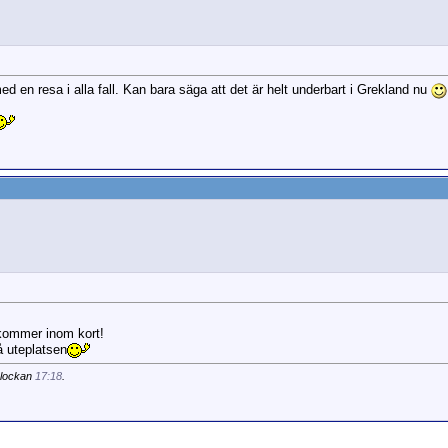
t med en resa i alla fall. Kan bara säga att det är helt underbart i Grekland nu
a kommer inom kort!
å uteplatsen
klockan
17:18
.