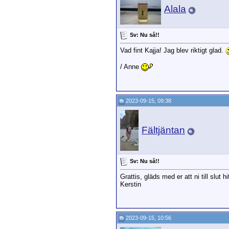
Alala
Sv: Nu så!!
Vad fint Kajja! Jag blev riktigt glad.
/ Anne
2023-09-15, 09:38
Fältjäntan
Sv: Nu så!!
Grattis, gläds med er att ni till slut
Kerstin
2023-09-15, 10:56