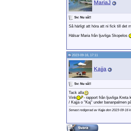
MariaJ
Sv: Nu så!!
Så härligt att höra att ni fick till de
Hälsar Maria från ljuvliga Skopelos
2023-09-16, 17:11
Kajja
Sv: Nu så!!
Tack alla
Vink
- rapport från ljuvliga Kret
/ Kajja o "Kaj" under bananpalmen p
Senast redigerad av Kajja den 2023-09-16 