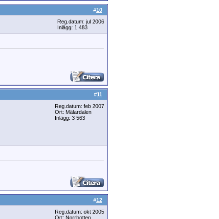
#
10
Reg.datum: jul 2006
Inlägg: 1 483
#
11
Reg.datum: feb 2007
Ort: Mälardalen
Inlägg: 3 563
#
12
Reg.datum: okt 2005
Ort: Norrbotten