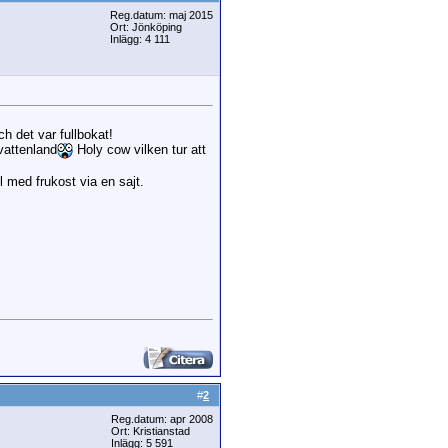
Reg.datum: maj 2015
Ort: Jönköping
Inlägg: 4 111
ch det var fullbokat!
 vattenland
Holy cow vilken tur att
l med frukost via en sajt.
#
2
Reg.datum: apr 2008
Ort: Kristianstad
Inlägg: 5 591