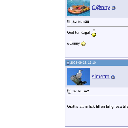
C@nny
Sv: Nu så!!
God tur Kajja!
//Conny
2023-09-15, 11:10
simetra
Sv: Nu så!!
Grattis att ni fick till en billig resa 