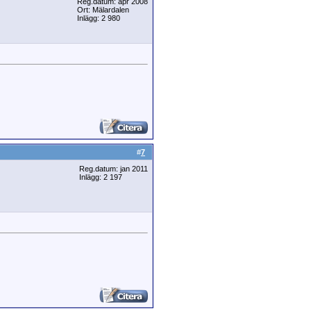
Reg.datum: apr 2008
Ort: Mälardalen
Inlägg: 2 980
#
7
Reg.datum: jan 2011
Inlägg: 2 197