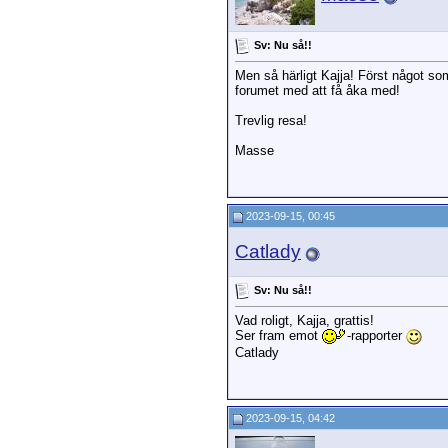
Sv: Nu så!!
Men så härligt Kajja! Först något som
forumet med att få åka med!
Trevlig resa!
Masse
2023-09-15, 00:45
Catlady
Sv: Nu så!!
Vad roligt, Kajja, grattis!
Ser fram emot
-rapporter
Catlady
2023-09-15, 04:42