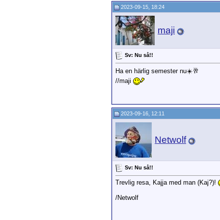
2023-09-15, 18:24
maji
Sv: Nu så!!
Ha en härlig semester nu☀️🥂
//maji
2023-09-16, 12:11
Netwolf
Sv: Nu så!!
Trevlig resa, Kajja med man (Kaj?)!
/Netwolf