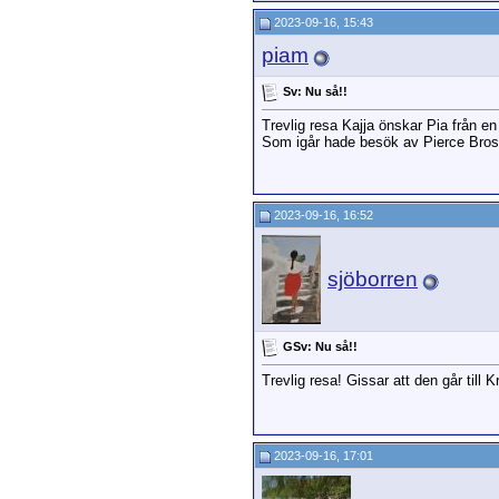
2023-09-16, 15:43
piam
Sv: Nu så!!
Trevlig resa Kajja önskar Pia från e
Som igår hade besök av Pierce Bros
2023-09-16, 16:52
sjöborren
GSv: Nu så!!
Trevlig resa! Gissar att den går till K
2023-09-16, 17:01