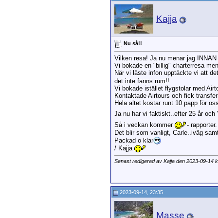
piam
S
sjö
Kajja
Nu så!!
Vilken resa! Ja nu menar jag INNAN 
Vi bokade en "billig" charterresa men 
När vi läste infon upptäckte vi att de
det inte fanns rum!!
Vi bokade istället flygstolar med Air
Kontaktade Airtours och fick transfer 
Hela altet kostar runt 10 papp för os
Ja nu har vi faktiskt..efter 25 år och
Så i veckan kommer
- rapporter.
Det blir som vanligt, Carle..iväg samt
Packad o klar
/ Kajja
Senast redigerad av Kajja den 2023-09-14 
2023-09-14, 23:35
Masse