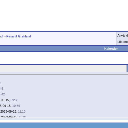
Använd
nd
>
Resa till Grekland
Löseno
Kalender
5
:45
4:42
-09-15,
09:38
3-09-15,
10:56
2023-09-15,
11:10
!
2023-09-15,
18:24
: Nu så!!
2023-09-16,
12:11