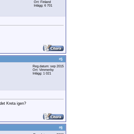
Ort: Finland
Inlägg: 6 701
#
5
Reg.datum: sep 2015
Ort: Vimmerby
Inlägg: 1 021
 det Kreta igen?
#
6