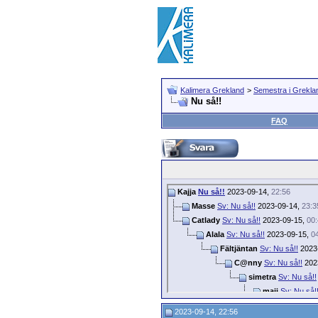
Kalimera Grekland
>
Semestra i Grekla
Nu så!!
FAQ
Kajja
Nu så!!
2023-09-14,
22:56
Masse
Sv: Nu så!!
2023-09-14,
23:3
Catlady
Sv: Nu så!!
2023-09-15,
00
Alala
Sv: Nu så!!
2023-09-15,
0
Fältjäntan
Sv: Nu så!!
2023
C@nny
Sv: Nu så!!
202
simetra
Sv: Nu så!!
maji
Sv: Nu så!
Netwolf
Sv
2023-09-14, 22:56