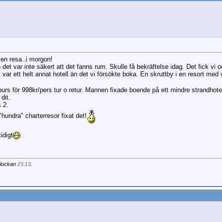
v: Nu så!!
2023-09-16,
15:43
borren
GSv: Nu så!!
2023-09-16,
16:52
MariaJ
Sv: Nu så!!
2023-09-16,
17:01
Kajja
Sv: Nu så!!
2023-09-16,
17:11
en resa..i morgon!
det var inte säkert att det fanns rum. Skulle få bekräftelse idag. Det fick vi o
t var ett helt annat hotell än det vi försökte boka. En skruttby i en resort med
tours för 998kr/pers tur o retur. Mannen fixade boende på ett mindre strandhote
dit.
s 2.
 "hundra" charterresor fixat det!
idigt
klockan
23:13
.