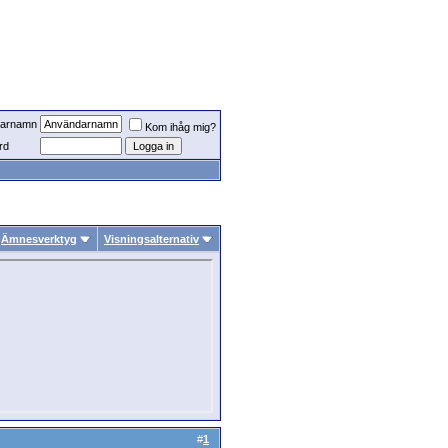
arnamn
Kom ihåg mig?
rd
Ämnesverktyg
Visningsalternativ
#
1