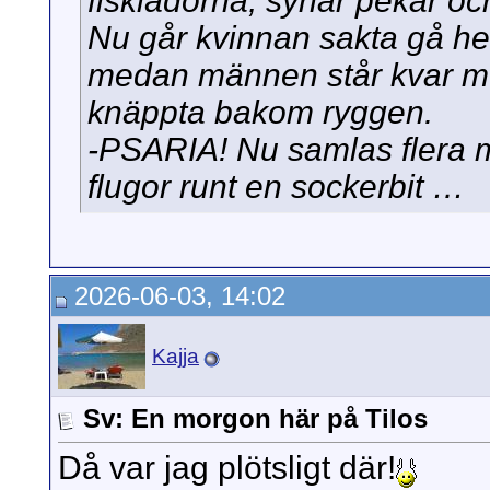
fisklådorna, synar pekar oc
Nu går kvinnan sakta gå h
medan männen står kvar m
knäppta bakom ryggen.
-PSARIA! Nu samlas flera 
flugor runt en sockerbit …
2026-06-03, 14:02
Kajja
Sv: En morgon här på Tilos
Då var jag plötsligt där!