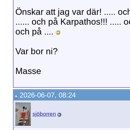
Önskar att jag var där! ..... oc
...... och på Karpathos!!! ..... o
och på ....
Var bor ni?
Masse
2026-06-07, 08:24
sjöborren