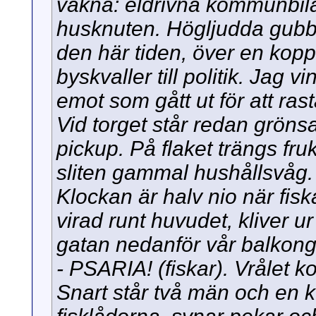
vakna: eldrivna kommunbila
husknuten. Högljudda gubba
den här tiden, över en kopp k
byskvaller till politik. Jag v
emot som gått ut för att ra
Vid torget står redan grön
pickup. På flaket trängs fr
sliten gammal hushållsvåg.
Klockan är halv nio när fi
virad runt huvudet, kliver u
gatan nedanför vår balkong
- PSARIA! (fiskar). Vrålet 
Snart står två män och en k