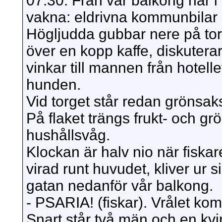
07.30. Från vår balkong här i
vakna: eldrivna kommunbilar 
Högljudda gubbar nere på tor
över en kopp kaffe, diskuterar l
vinkar till mannen från hotelle
hunden.
Vid torget står redan grönsa
På flaket trängs frukt- och 
hushållsvåg.
Klockan är halv nio när fisk
virad runt huvudet, kliver ur 
gatan nedanför vår balkong.
- PSARIA! (fiskar). Vrålet ko
Snart står två män och en kvi