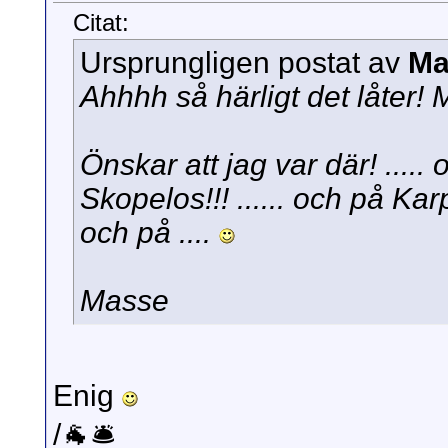
Citat:
Ursprungligen postat av
Ma
Ahhhh så härligt det låter! M
Önskar att jag var där! ..... 
Skopelos!!! ...... och på Karpa
och på ....
Masse
Enig
/🐐🛎️