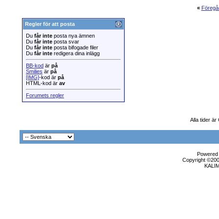
«
Föregå
Regler för att posta
Du
får inte
posta nya ämnen
Du
får inte
posta svar
Du
får inte
posta bifogade filer
Du
får inte
redigera dina inlägg
BB-kod
är
på
Smilies
är
på
[IMG]
-kod är
på
HTML-kod är
av
Forumets regler
Alla tider ä
Powered b
Copyright ©2000
KALI