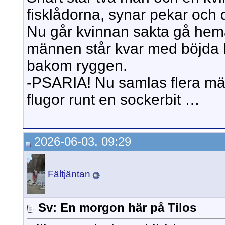
fisklådorna, synar pekar och d
Nu går kvinnan sakta gå he
männen står kvar med böjda
bakom ryggen.
-PSARIA! Nu samlas flera mä
flugor runt en sockerbit …
2026-06-03, 09:29
Fältjäntan
Sv: En morgon här på Tilos