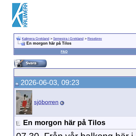
Kalimera Grekland
>
Semestra i Grekland
>
Resebrev
En morgon här på Tilos
FAQ
2026-06-03, 09:23
sjöborren
En morgon här på Tilos