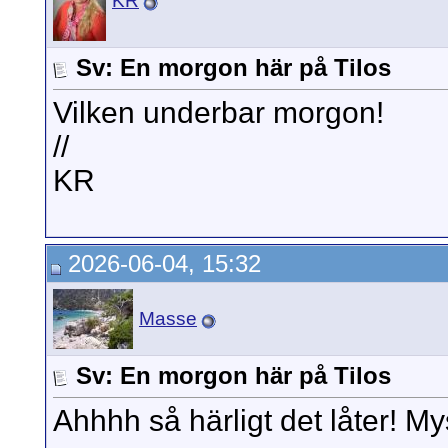
KR
Sv: En morgon här på Tilos
Vilken underbar morgon!
//
KR
2026-06-04, 15:32
Masse
Sv: En morgon här på Tilos
Ahhhh så härligt det låter! Mys