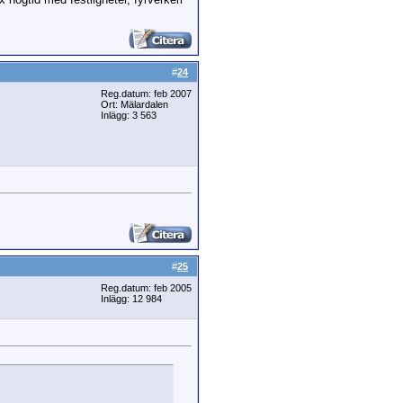
#
24
Reg.datum: feb 2007
Ort: Mälardalen
Inlägg: 3 563
#
25
Reg.datum: feb 2005
Inlägg: 12 984