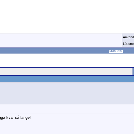
Använd
Löseno
Kalender
igga kvar så länge!