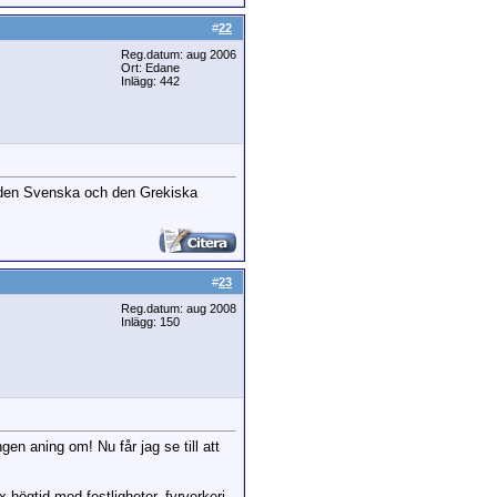
#
22
Reg.datum: aug 2006
Ort: Edane
Inlägg: 442
e den Svenska och den Grekiska
#
23
Reg.datum: aug 2008
Inlägg: 150
gen aning om! Nu får jag se till att
 högtid med festligheter, fyrverkeri