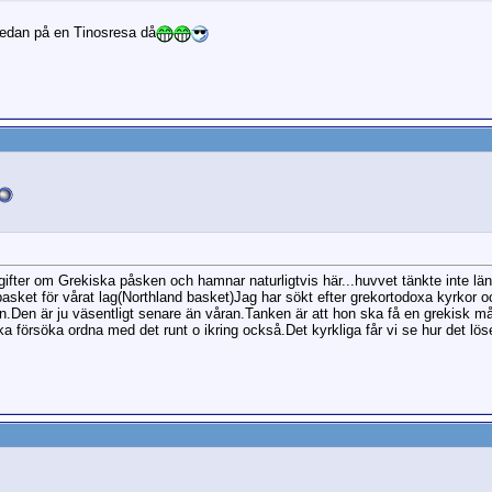
redan på en Tinosresa då
ppgifter om Grekiska påsken och hamnar naturligtvis här...huvvet tänkte inte lä
basket för vårat lag(Northland basket)Jag har sökt efter grekortodoxa kyrkor o
n.Den är ju väsentligt senare än våran.Tanken är att hon ska få en grekisk målti
ka försöka ordna med det runt o ikring också.Det kyrkliga får vi se hur det lö