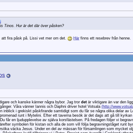
is Tinos. Hur är det där över påsken?
 att fira påsk på. Lissi vet mer om det.
Här
finns ett resebrev från henne.
os
 tidigare och kanske känner några bybor. Jag tror
det
är viktigare än var den ligg
gånger. Våra vänner Iannis och Daphni driver hotel Votsala
(http://www.votsal
 inblick i grekiskt påskfirande samtidigt som du får se några olika delar av Le
omenad runt i Mytelini. Efter ett taverna besök är det dags att gå till kyrka
u får en ljudupplevelse av själva korsfästelsen. På fredagen följer vi begra
refter symbolen för kistan och alla de som vill följa begravningståget runt 
tt försöka väcka Jesus. Under en del av mässan för församlingen som mycket o