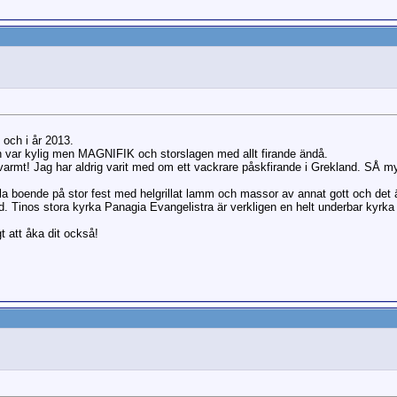
 och i år 2013.
ch var kylig men MAGNIFIK och storslagen med allt firande ändå.
 varmt! Jag har aldrig varit med om ett vackrare påskfirande i Grekland. SÅ my
lla boende på stor fest med helgrillat lamm och massor av annat gott och det är
. Tinos stora kyrka Panagia Evangelistra är verkligen en helt underbar kyrka a
t att åka dit också!