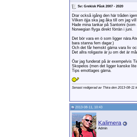
Sv: Grekisk Påsk 2007 - 2020
Drar också igång den här tråden igen
Vilken öjja ska jag åka till om jag vil
Hade mina tankar på Santorini (som är
Norwegian flyga direkt förrän i juni.
Det bör vara en ö som ligger nära Aten
bara stanna fem dagar.)
Och det får hemskt gärna vara liv och
Det allra roligaste är ju om det är må
Öar jag funderat på är exempelvis Ti
Skopelos (men det ligger kanske lite 
Tips emottages gärna.
Senast redigerad av Thira den 2013-08-11 
2013-08-11, 10:43
Kalimera
Admin