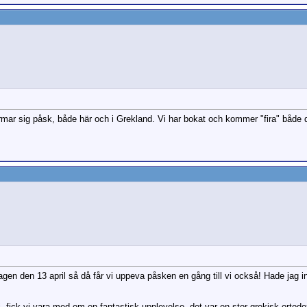
närmar sig påsk, både här och i Grekland. Vi har bokat och kommer "fira" båd
agen den 13 april så då får vi uppeva påsken en gång till vi också! Hade jag in
 fick vi vara med om en fantastisk upplevelse, det var en stor grekisk-ortodox