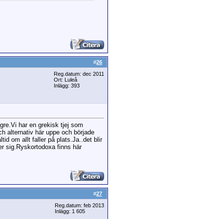
#
26
Reg.datum: dec 2011
Ort: Luleå
Inlägg: 393
ngre.Vi har en grekisk tjej som
ch alternativ här uppe och började
d om allt faller på plats.Ja..det blir
ser sig.Ryskortodoxa finns här
#
27
Reg.datum: feb 2013
Inlägg: 1 605