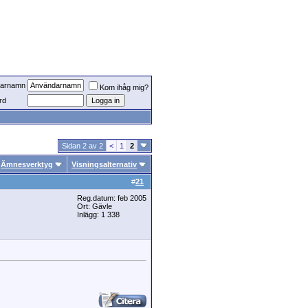
arnamn
Kom ihåg mig?
rd
Sidan 2 av 2
<
1
2
Ämnesverktyg
Visningsalternativ
#
21
Reg.datum: feb 2005
Ort: Gävle
Inlägg: 1 338