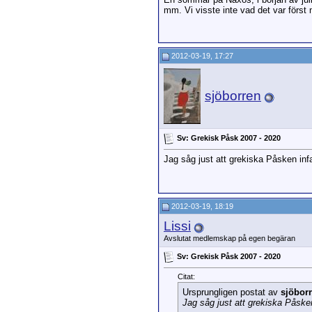
mm. Vi visste inte vad det var först
2012-03-19, 17:27
sjöborren
Sv: Grekisk Påsk 2007 - 2020
Jag såg just att grekiska Påsken infa
2012-03-19, 18:19
Lissi
Avslutat medlemskap på egen begäran
Sv: Grekisk Påsk 2007 - 2020
Citat:
Ursprungligen postat av
sjöbor
Jag såg just att grekiska Påsken 