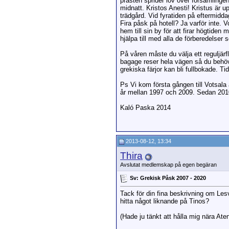
prästen sprider löv över församlingen
midnatt. Kristos Anesti! Kristus är 
trädgård. Vid fyratiden på eftermidda
Fira påsk på hotell? Ja varför inte.
hem till sin by för att firar högtiden
hjälpa till med alla de förberedelse
På våren måste du välja ett reguljä
bagage reser hela vägen så du behöv
grekiska färjor kan bli fullbokade. Tid
Ps Vi kom första gången till Votsala
år mellan 1997 och 2009. Sedan 2010 
Kaló Paska 2014
2013-08-12, 13:34
Thira
Avslutat medlemskap på egen begäran
Sv: Grekisk Påsk 2007 - 2020
Tack för din fina beskrivning om Les
hitta något liknande på Tinos?
(Hade ju tänkt att hålla mig nära Aten