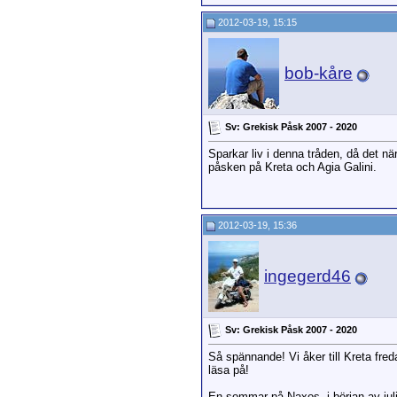
2012-03-19, 15:15
bob-kåre
Sv: Grekisk Påsk 2007 - 2020
Sparkar liv i denna tråden, då det 
påsken på Kreta och Agia Galini.
2012-03-19, 15:36
ingegerd46
Sv: Grekisk Påsk 2007 - 2020
Så spännande! Vi åker till Kreta fred
läsa på!
En sommar på Naxos, i början av juli,