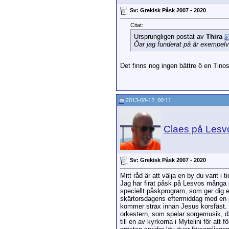
Sv: Grekisk Påsk 2007 - 2020
Citat:
Ursprungligen postat av
Thira
Öar jag funderat på är exempelv
Det finns nog ingen bättre ö en Tinos
2013-08-12, 00:11
Claes på Lesv
Sv: Grekisk Påsk 2007 - 2020
Mitt råd är att välja en by du varit i
Jag har firat påsk på Lesvos många 
speciellt påskprogram, som ger dig en
skärtorsdagens eftermiddag med en pr
kommer strax innan Jesus korsfäst. D
orkestern, som spelar sorgemusik, dä
till en av kyrkorna i Mytelini för a