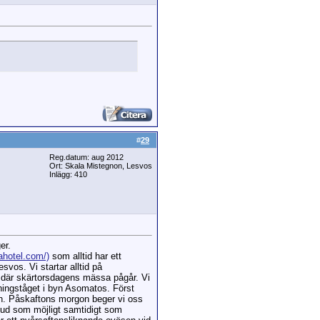
#
29
Reg.datum: aug 2012
Ort: Skala Mistegnon, Lesvos
Inlägg: 410
er.
ahotel.com/)
som alltid har ett
svos. Vi startar alltid på
n där skärtorsdagens mässa pågår. Vi
vningståget i byn Asomatos. Först
byn. Påskaftons morgon beger vi oss
ljud som möjligt samtidigt som