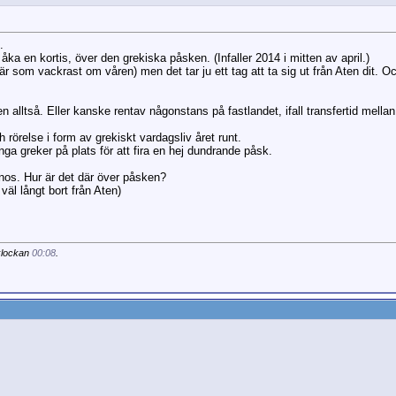
.
l åka en kortis, över den grekiska påsken. (Infaller 2014 i mitten av april.)
 som vackrast om våren) men det tar ju ett tag att ta sig ut från Aten dit. Och
 alltså. Eller kanske rentav någonstans på fastlandet, ifall transfertid mellan 
 rörelse i form av grekiskt vardagsliv året runt.
nga greker på plats för att fira en hej dundrande påsk.
nos. Hur är det där över påsken?
väl långt bort från Aten)
klockan
00:08
.