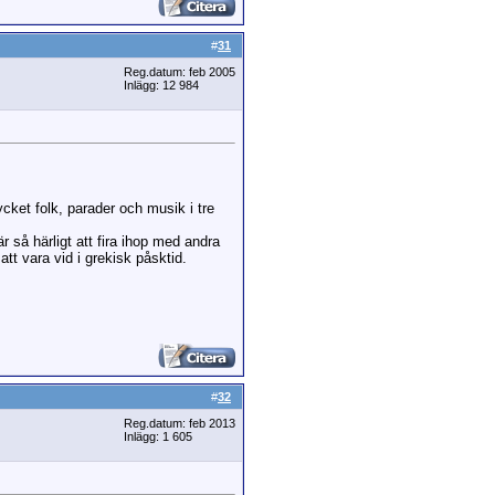
#
31
Reg.datum: feb 2005
Inlägg: 12 984
cket folk, parader och musik i tre
 så härligt att fira ihop med andra
tt vara vid i grekisk påsktid.
#
32
Reg.datum: feb 2013
Inlägg: 1 605