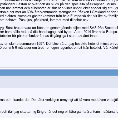
. Påskaftons kväll tillbringar vi i Petra. Precist som överallt i Grekland utbry
uppstånden! Fastan är över och du bjuds på den speciella påsksoppan. Mums. P
gen när lammet och tillbehören är slut och vinet uppdrucket sprider sig ett lu
 Votsala har mer än 60% återkommande stamgäster. Påsken i Grekland är den st
 med släkten. Votsalas gäster kommer från hela Europa så det blir lite av familj
r som behövs. Påskljus, påskbröd, lammet med tillbehör osv.
rflyg. Bäst brukar vara att köpa en genomgående biljett med SAS från Stockho
er bara hålla reda på ditt handbagage vid bytet i Aten. 2014 firar hela Euro
tabeller för påsken brukar finnas tillgängliga i slutet av året innan.
 av en slump sommaren 1997. Det blev så att jag besökte hotellet minst en ve
bor vi 5-6 månader om året i en egen lägenhet en bit från hotellet. Vår kärlek
vos och firandet där. Det låter verkligen urmysigt att få vara med även vid s
 och ifall jag ska ta mig längre får det nog bli kära gamla Santorini i sådana fal