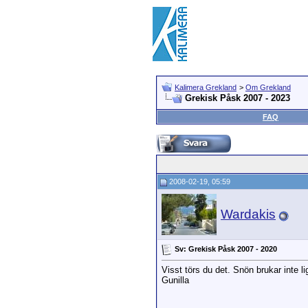
Kalimera Grekland
>
Om Grekland
Grekisk Påsk 2007 - 2023
FAQ
2008-02-19, 05:59
Wardakis
Sv: Grekisk Påsk 2007 - 2020
Visst törs du det. Snön brukar inte l
Gunilla