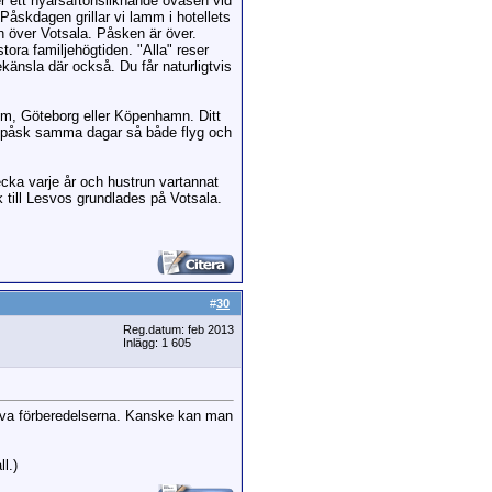
ter ett nyårsaftonsliknande oväsen vid
åskdagen grillar vi lamm i hotellets
gn över Votsala. Påsken är över.
ora familjehögtiden. "Alla" reser
ekänsla där också. Du får naturligtvis
lm, Göteborg eller Köpenhamn. Ditt
pa påsk samma dagar så både flyg och
cka varje år och hustrun vartannat
 till Lesvos grundlades på Votsala.
#
30
Reg.datum: feb 2013
Inlägg: 1 605
jälva förberedelserna. Kanske kan man
l.)