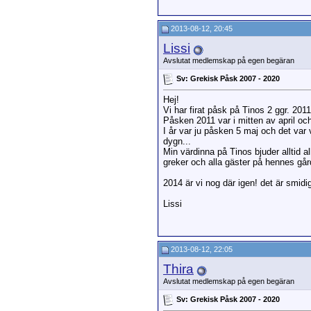
2013-08-12, 20:45
Lissi
Avslutat medlemskap på egen begäran
Sv: Grekisk Påsk 2007 - 2020
Hej!
Vi har firat påsk på Tinos 2 ggr. 2011
Påsken 2011 var i mitten av april o
I år var ju påsken 5 maj och det var
dygn...
Min värdinna på Tinos bjuder alltid a
greker och alla gäster på hennes gård
2014 är vi nog där igen! det är smidig
Lissi
2013-08-12, 22:05
Thira
Avslutat medlemskap på egen begäran
Sv: Grekisk Påsk 2007 - 2020