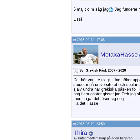
5 maj t o m såg jag
Jag funderar 
Lissi
2013-02-14, 17:06
MetaxaHasse
Sv: Grekisk Påsk 2007 - 2020
Det här var lite roligt...Jag söker u
studerar på universitetet och spelar 
själv undra när grekiska påsken föll i
nog flera gäster gissar jag.Och jag s
men..ja,ja..det löser sig nog...
Ha det!Hasse
2013-08-10, 23:50
Thira
Avslutat medlemskap på egen begäran