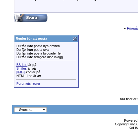
«
Föregå
Regler för att posta
Du
får inte
posta nya ämnen
Du
får inte
posta svar
Du
får inte
posta bifogade filer
Du
får inte
redigera dina inlägg
BB-kod
är
på
Smilies
är
på
[IMG]
-kod är
på
HTML-kod är
av
Forumets regler
Alla tider 
Powered b
Copyright ©2000
KALI