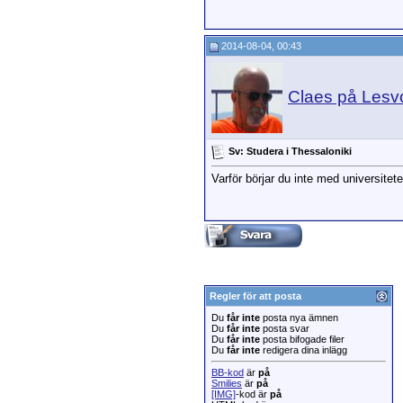
2014-08-04, 00:43
Claes på Lesv
Sv: Studera i Thessaloniki
Varför börjar du inte med universitete
Regler för att posta
Du
får inte
posta nya ämnen
Du
får inte
posta svar
Du
får inte
posta bifogade filer
Du
får inte
redigera dina inlägg
BB-kod
är
på
Smilies
är
på
[IMG]
-kod är
på