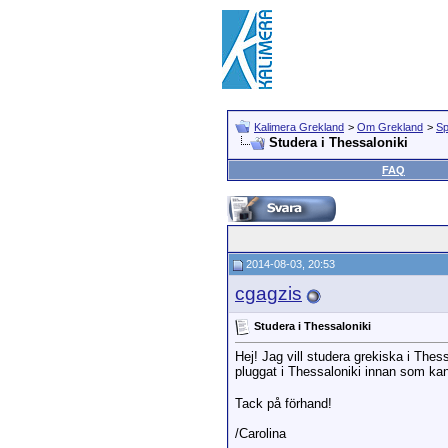
Kalimera Grekland
>
Om Grekland
>
Sp
Studera i Thessaloniki
FAQ
2014-08-03, 20:53
cgagzis
Studera i Thessaloniki
Hej! Jag vill studera grekiska i The
pluggat i Thessaloniki innan som kan
Tack på förhand!
/Carolina