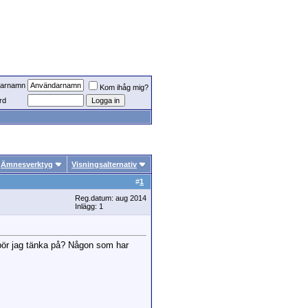
arnamn
Kom ihåg mig?
rd
Ämnesverktyg
Visningsalternativ
#
1
Reg.datum: aug 2014
Inlägg: 1
d bör jag tänka på? Någon som har