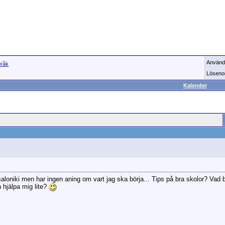
Använd
råk
Löseno
Kalender
ssaloniki men har ingen aning om vart jag ska börja... Tips på bra skolor? Va
 hjälpa mig lite?