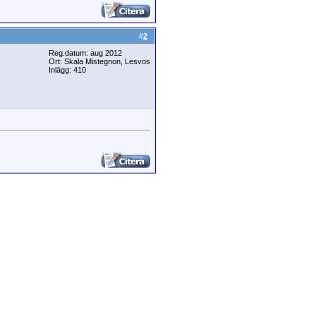
#
2
Reg.datum: aug 2012
Ort: Skala Mistegnon, Lesvos
Inlägg: 410