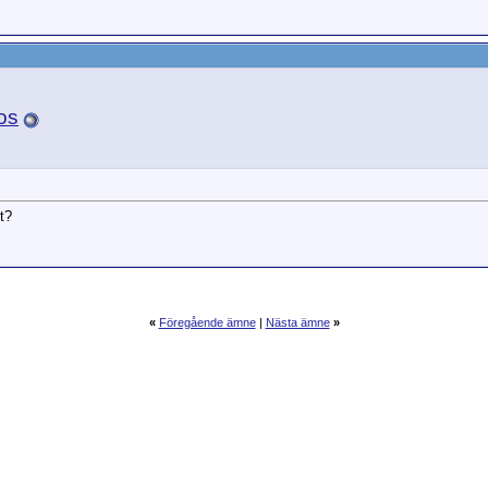
os
t?
«
Föregående ämne
|
Nästa ämne
»