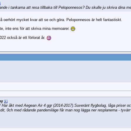
ande i tankarna att resa tillbaka till Peloponnesos? Du skulle ju skriva dina
u så oerhört mycket kvar att se och göra. Peloponnesos är helt fantastiskt.
nte, inte ens för att skriva mina memoarer.
2022 också är ett förlorat år.
ny
t! Har åkt med Aegean Air 4 ggr (2014-2017).Suveränt flygbolag, låga priser o
 dit, 0ch med rådande pandemiläge får man nog lägga ner resplanerna - tyvär