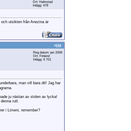
Ort: Halmstad
Inlägg: 478
r och utsikten från Anezina är
#
244
Reg.datum: jan 2008
Ort: Finland
Inlägg: 6 701
underbara, man vill bara dit! Jag har
ngrarna.
ppade ju nästan av stolen av lycka!
 denna rutt.
arer i Limeni, remember?