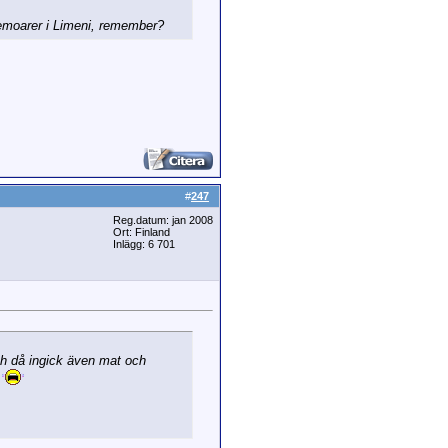
 memoarer i Limeni, remember?
#
247
Reg.datum: jan 2008
Ort: Finland
Inlägg: 6 701
ch då ingick även mat och
r