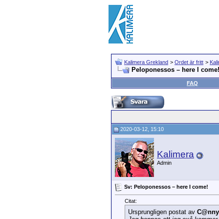
Kalimera Grekland
>
Ordet är fritt
>
Kal
Peloponessos – here I come
FAQ
2020-03-12, 15:10
Kalimera
Admin
Sv: Peloponessos – here I come!
Citat:
Ursprungligen postat av
C@nny