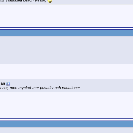
ill Voidokilia beach en dag
man
 har, men mycket mer privatliv och variationer.