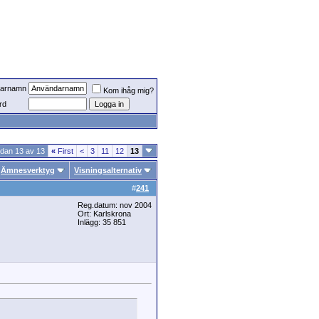
arnamn
Kom ihåg mig?
rd
idan 13 av 13
«
First
<
3
11
12
13
Ämnesverktyg
Visningsalternativ
#
241
Reg.datum: nov 2004
Ort: Karlskrona
Inlägg: 35 851