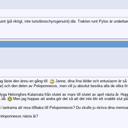
int (på riktigt, inte turistbroschyrsgenuint) där. Trakten runt Pylos är underba
jag läste den ännu en gång till.
Janne, dina fina bilder och entusiasm är så 
e var) och den delen av Peloponnesos, men vill ju absolut besöka alla de olika fi
flyga Helsingfors-Kalamata från slutet av mars till slutet av april nästa år. Ho
a då.
Men jag hoppas att andra gör det så att det inte blir ett snabbt slut på
 i tankarna att resa tillbaka till Peloponnesos? Du skulle ju skriva dina memo
 Peloponnesos nästa år?