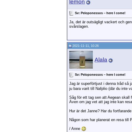
lemon
Sv: Peloponessos – here I come!
Ja, det är outsägligt vackert och genu
svårslagen.
2021-11-11, 10:26
Alala
Sv: Peloponessos – here I come!
Jag är superförtjust i denna tråd så 
ju bara varit till Nafplio (där du int
Såg för ett tag sen att Aegean skall 
Även om jag vet att jag inte kan res
Hur är det Janne? Har du fortfarande
Någon som har planerat en resa till
/ Anne