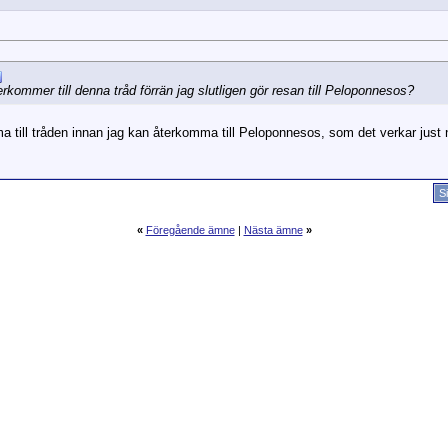
kommer till denna tråd förrän jag slutligen gör resan till Peloponnesos?
ill tråden innan jag kan återkomma till Peloponnesos, som det verkar just nu 
S
«
Föregående ämne
|
Nästa ämne
»