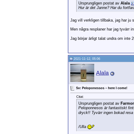
Ursprungligen postat av
Alala
Hur är det Janne? Har du fortfar
Jag vill verkligen tillbaka, jag har j
Men några resplaner har jag tyvärr i
Jag börjar ärligt talat undra om inte 
2021-11-12, 05:06
Alala
Sv: Peloponessos – here I come!
Citat:
Ursprungligen postat av
Farmo
Peloponnesos är fantastiskt fin
dryck!! Tyvärr ingen bokad resa
/Ulla