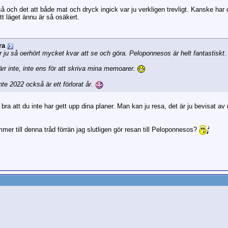
å och det att både mat och dryck ingick var ju verkligen trevligt. Kanske har
tt läget ännu är så osäkert.
ra
har ju så oerhört mycket kvar att se och göra. Peloponnesos är helt fantastiskt.
rr inte, inte ens för att skriva mina memoarer.
inte 2022 också är ett förlorat år.
n bra att du inte har gett upp dina planer. Man kan ju resa, det är ju bevisat
er till denna tråd förrän jag slutligen gör resan till Peloponnesos?