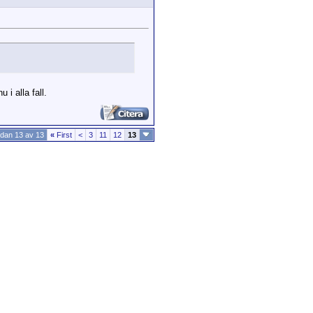
i alla fall.
idan 13 av 13
«
First
<
3
11
12
13