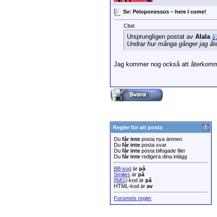
Sv: Peloponessos – here I come!
Citat:
Ursprungligen postat av
Alala
Undrar hur många gånger jag åter
Jag kommer nog också att återkomma t
Regler för att posta
Du
får inte
posta nya ämnen
Du
får inte
posta svar
Du
får inte
posta bifogade filer
Du
får inte
redigera dina inlägg
BB-kod
är
på
Smilies
är
på
[IMG]
-kod är
på
HTML-kod är
av
Forumets regler