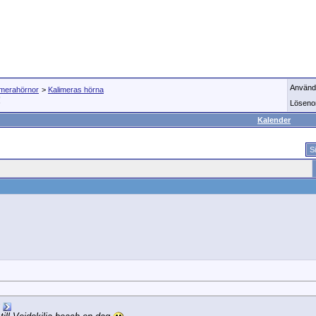
Använd
imerahörnor
>
Kalimeras hörna
!
Löseno
Kalender
S