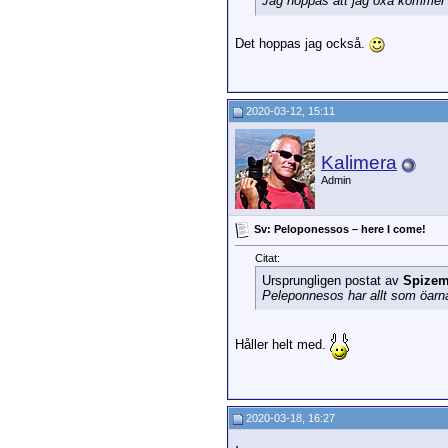
Jag hoppas att jag oxå kommer t
Det hoppas jag också.
2020-03-12, 15:11
Kalimera
Admin
Sv: Peloponessos – here I come!
Citat:
Ursprungligen postat av
Spize
Peleponnesos har allt som öarna
Håller helt med.
2020-03-18, 16:27