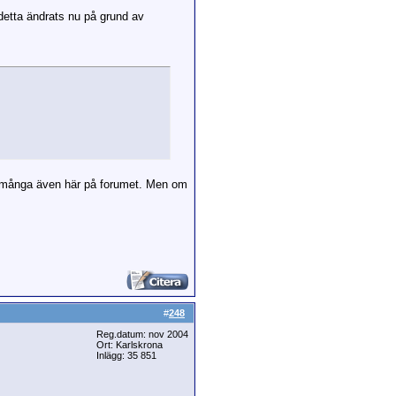
 detta ändrats nu på grund av
 av många även här på forumet. Men om
#
248
Reg.datum: nov 2004
Ort: Karlskrona
Inlägg: 35 851