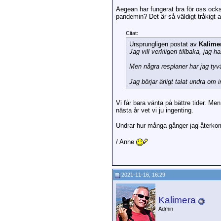
Aegean har fungerat bra för oss ocks
pandemin? Det är så väldigt tråkigt a
Citat:
Ursprungligen postat av
Kalime
Jag vill verkligen tillbaka, jag 
Men några resplaner har jag tyvä
Jag börjar ärligt talat undra om 
Vi får bara vänta på bättre tider. Me
nästa år vet vi ju ingenting.
Undrar hur många gånger jag återkomm
/ Anne
2021-11-16, 16:29
Kalimera
Admin