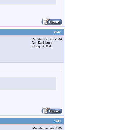
#
242
Reg.datum: nov 2004
Ort: Karlskrona
Inlägg: 35 851
#
243
Reg.datum: feb 2005