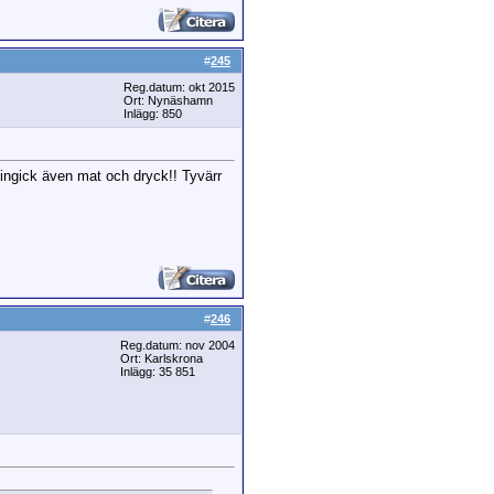
#
245
Reg.datum: okt 2015
Ort: Nynäshamn
Inlägg: 850
 ingick även mat och dryck!! Tyvärr
#
246
Reg.datum: nov 2004
Ort: Karlskrona
Inlägg: 35 851