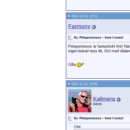
2021-11-11, 12:51
Farmony
Sv: Peloponessos – here I come!
Peloponnesos är fantastiskt fint! Ha
ingen bokad resa dit, 0ch med rådan
/Ulla
2021-11-11, 13:45
Kalimera
Admin
Sv: Peloponessos – here I come!
Citat: