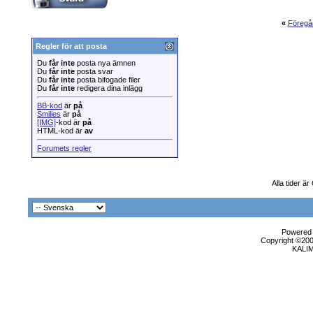
«
Föregå
Regler för att posta
Du
får inte
posta nya ämnen
Du
får inte
posta svar
Du
får inte
posta bifogade filer
Du
får inte
redigera dina inlägg
BB-kod
är
på
Smilies
är
på
[IMG]
-kod är
på
HTML-kod är
av
Forumets regler
Alla tider ä
Powered b
Copyright ©2000
KALI