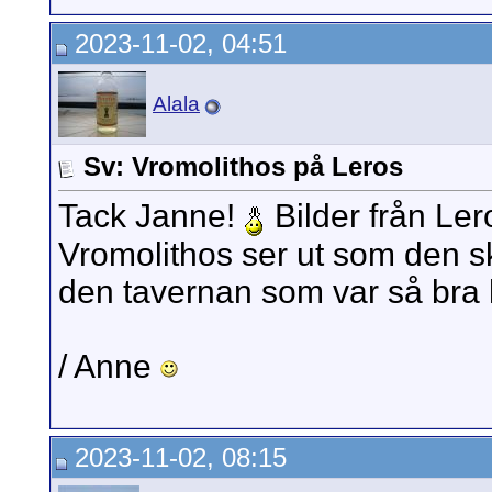
2023-11-02, 04:51
Alala
Sv: Vromolithos på Leros
Tack Janne!
Bilder från Ler
Vromolithos ser ut som den sk
den tavernan som var så bra h
/ Anne
2023-11-02, 08:15