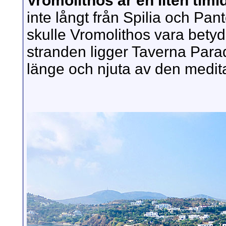
Vromolithos är en liten timid
inte långt från Spilia och Pan
skulle Vromolithos vara betyd
stranden ligger Taverna Para
länge och njuta av den medita