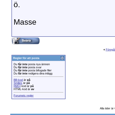
ö.
Masse
«
Föregå
Regler för att posta
Du
får inte
posta nya ämnen
Du
får inte
posta svar
Du
får inte
posta bifogade filer
Du
får inte
redigera dina inlägg
BB-kod
är
på
Smilies
är
på
[IMG]
-kod är
på
HTML-kod är
av
Forumets regler
Alla tider ä