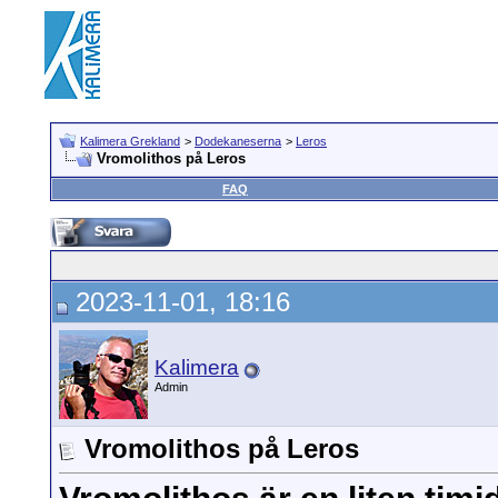
Kalimera Grekland
>
Dodekaneserna
>
Leros
Vromolithos på Leros
FAQ
2023-11-01, 18:16
Kalimera
Admin
Vromolithos på Leros