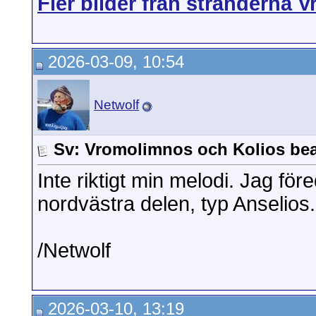
Fler bilder från stränderna 
2026-03-09, 10:54
Netwolf
Sv: Vromolimnos och Kolios be
Inte riktigt min melodi. Jag fö
nordvästra delen, typ Anselios.
/Netwolf
2026-03-10, 13:19