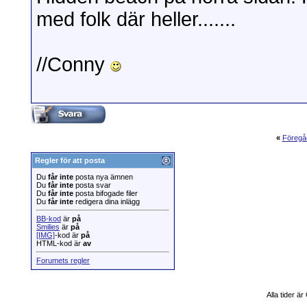
med folk där heller.......
//Conny
«
Föregå
Regler för att posta
Du
får inte
posta nya ämnen
Du
får inte
posta svar
Du
får inte
posta bifogade filer
Du
får inte
redigera dina inlägg
BB-kod
är
på
Smilies
är
på
[IMG]
-kod är
på
HTML-kod är
av
Forumets regler
Alla tider ä