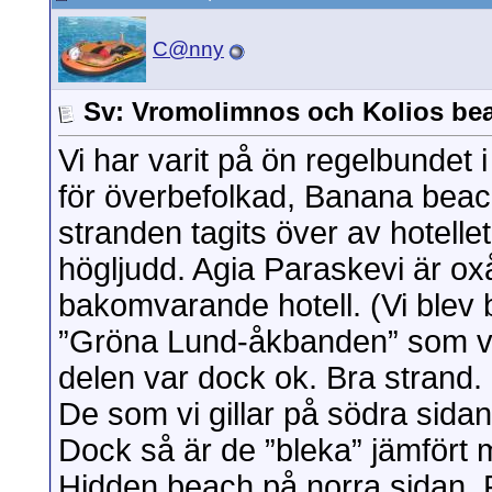
C@nny
Sv: Vromolimnos och Kolios be
Vi har varit på ön regelbundet 
för överbefolkad, Banana beach 
stranden tagits över av hotel
högljudd. Agia Paraskevi är oxå
bakomvarande hotell. (Vi blev 
”Gröna Lund-åkbanden” som vis
delen var dock ok. Bra strand.
De som vi gillar på södra sida
Dock så är de ”bleka” jämfört 
Hidden beach på norra sidan. F