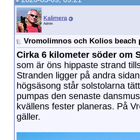
Kalimera
Admin
Vromolimnos och Kolios beach 
Cirka 6 kilometer söder om 
som är öns hippaste strand t
Stranden ligger på andra sida
högsäsong står solstolarna tät
pumpas den senaste dansmusike
kvällens fester planeras. På 
gäller.