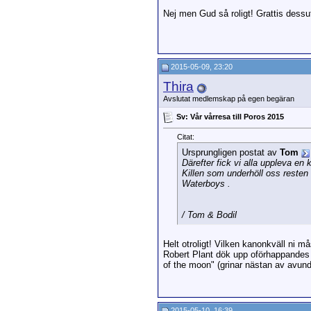
Nej men Gud så roligt! Grattis dessuto
2015-05-09, 23:20
Thira
Avslutat medlemskap på egen begäran
Sv: Vår vårresa till Poros 2015
Citat:
Ursprungligen postat av
Tom
Därefter fick vi alla uppleva en
Killen som underhöll oss resten
Waterboys .
/ Tom & Bodil
Helt otroligt! Vilken kanonkväll ni m
Robert Plant dök upp oförhappandes 
of the moon" (grinar nästan av avun
2015-05-10, 16:39