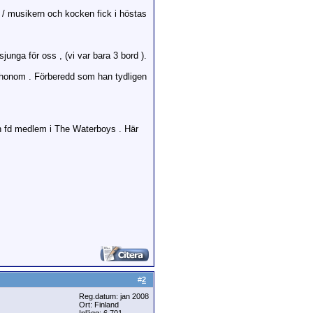
 / musikern och kocken fick i höstas
junga för oss , (vi var bara 3 bord ).
ll honom . Förberedd som han tydligen
n fd medlem i The Waterboys . Här
#
2
Reg.datum: jan 2008
Ort: Finland