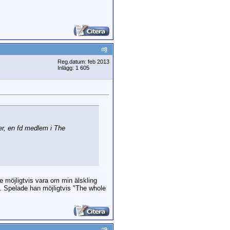
#
8
Reg.datum: feb 2013
Inlägg: 1 605
er, en fd medlem i The
le möjligtvis vara om min älskling
. Spelade han möjligtvis "The whole
#
9