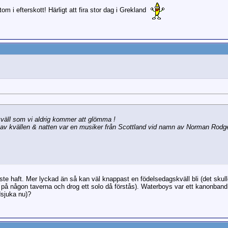
m i efterskott! Härligt att fira stor dag i Grekland
 kväll som vi aldrig kommer att glömma !
 av kvällen & natten var en musiker från Scottland vid namn av Norman Rodg
åste haft. Mer lyckad än så kan väl knappast en födelsedagskväll bli (det skul
på någon taverna och drog ett solo då förstås). Waterboys var ett kanonband
dsjuka nu)?