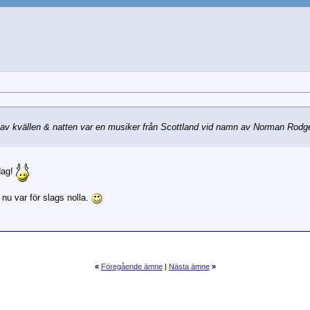
 av kvällen & natten var en musiker från Scottland vid namn av Norman Rodg
dag!
t nu var för slags nolla.
«
Föregående ämne
|
Nästa ämne
»