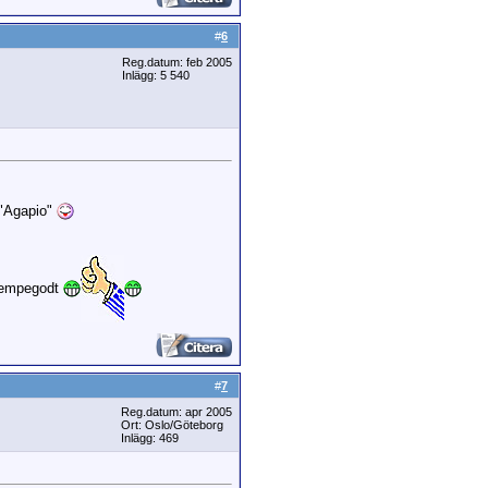
#
6
Reg.datum: feb 2005
Inlägg: 5 540
 "Agapio"
 kjempegodt
#
7
Reg.datum: apr 2005
Ort: Oslo/Göteborg
Inlägg: 469