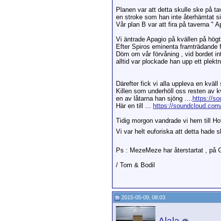
Planen var att detta skulle ske på 
en stroke som han inte återhämtat sig
Vår plan B var att fira på taverna " 
Vi äntrade Apagio på kvällen på högti
Efter Spiros eminenta framträdande
Döm om vår förvåning , vid bordet in
alltid var plockade han upp ett plektr
Därefter fick vi alla uppleva en kväl
Killen som underhöll oss resten av 
en av låtarna han sjöng ....
https://s
Här en till ...
https://soundcloud.com/
Tidig morgon vandrade vi hem till Ho
Vi var helt euforiska att detta hade 
Ps : MezeMeze har återstartat , på G
/ Tom & Bodil
2015-05-09, 08:03
Alala