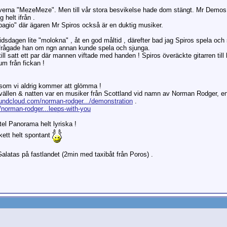
taverna "MezeMeze". Men till vår stora besvikelse hade dom stängt. Mr Demos
 helt ifrån .
Apagio" där ägaren Mr Spiros också är en duktig musiker.
dsdagen lite "molokna" , åt en god måltid , därefter bad jag Spiros spela och s
 frågade han om ngn annan kunde spela och sjunga.
till satt ett par där mannen viftade med handen ! Spiros överäckte gitarren ti
um från fickan !
l som vi aldrig kommer att glömma !
kvällen & natten var en musiker från Scottland vid namn av Norman Rodger, e
oundcloud.com/norman-rodger.../demonstration
.
norman-rodger...leeps-with-you
tel Panorama helt lyriska !
skett helt spontant
alatas på fastlandet (2min med taxibåt från Poros) .