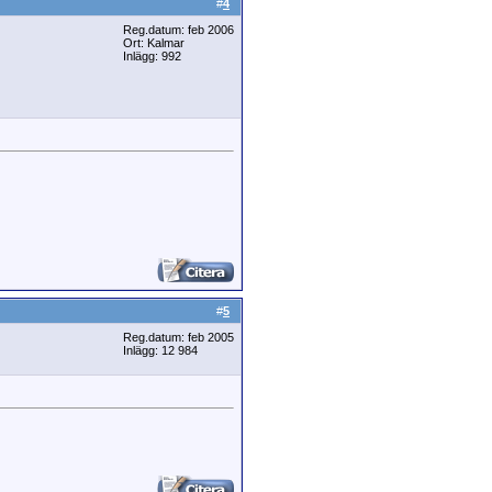
#
4
Reg.datum: feb 2006
Ort: Kalmar
Inlägg: 992
#
5
Reg.datum: feb 2005
Inlägg: 12 984