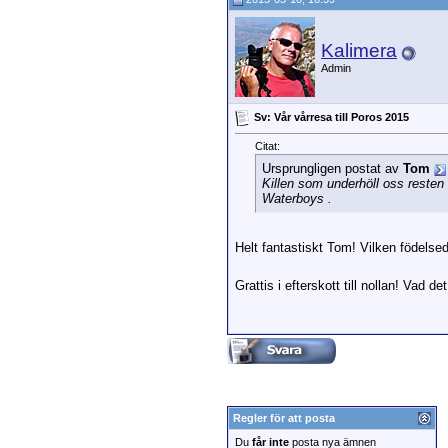
Kalimera
Admin
Sv: Vår vårresa till Poros 2015
Citat:
Ursprungligen postat av
Tom
Killen som underhöll oss resten
Waterboys .
Helt fantastiskt Tom! Vilken födelse
Grattis i efterskott till nollan! Vad de
Regler för att posta
Du
får inte
posta nya ämnen