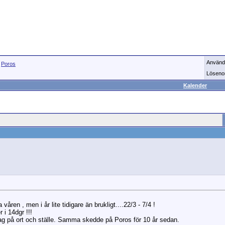
Använd
>
Poros
Löseno
Kalender
 våren , men i år lite tidigare än brukligt....22/3 - 7/4 !
 i 14dgr !!!
sedag på ort och ställe. Samma skedde på Poros för 10 år sedan.