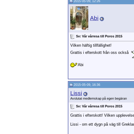
2015-05-09, 12:26
Abi
Sv: Vår vårresa till Poros 2015
Vilken häftig tillfällighet!
Grattis i efterskott från oss också
Abi
2015-05-09, 16:36
Lissi
Avslutat medlemskap på egen begäran
Sv: Vår vårresa till Poros 2015
Grattis i efterskott! Vilken upplevels
Lissi - om ett dygn på väg till Grekla