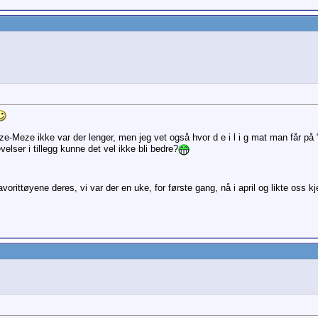
eze-Meze ikke var der lenger, men jeg vet også hvor d e i l i g mat man får på
lser i tillegg kunne det vel ikke bli bedre?
vorittøyene deres, vi var der en uke, for første gang, nå i april og likte oss