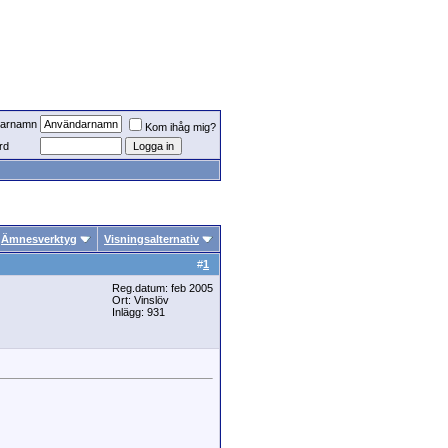
arnamn
Kom ihåg mig?
rd
Ämnesverktyg
Visningsalternativ
#
1
Reg.datum: feb 2005
Ort: Vinslöv
Inlägg: 931