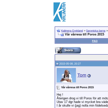
Kalimera Grekland
>
Saroniska öarna
Vår vårresa till Poros 2015
FAQ
2015-05-08, 20:27
Tom
Vår vårresa till Poros 2015
Hej !
Återigen drog vi till Poros för att möta
Utav 17 dgr hade vi mycket bra väder
I år skulle vi (jag) nolla min födel