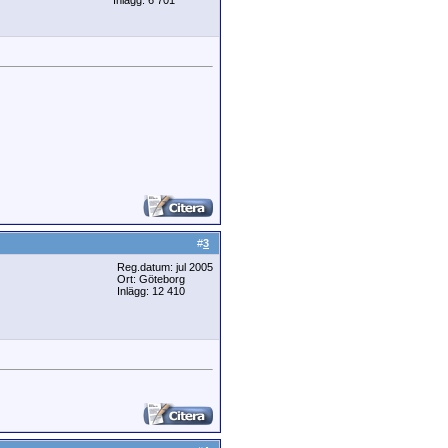
Inlägg: 6 701
#
3
Reg.datum: jul 2005
Ort: Göteborg
Inlägg: 12 410