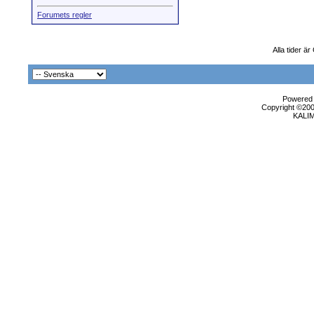
Forumets regler
Alla tider ä
Powered b
Copyright ©2000
KALI