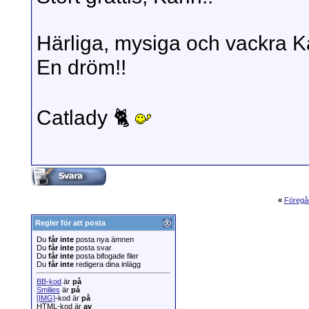
Härliga, mysiga och vackra Kar
En dröm!!
Catlady 🐈
«
Föregå
Regler för att posta
Du
får inte
posta nya ämnen
Du
får inte
posta svar
Du
får inte
posta bifogade filer
Du
får inte
redigera dina inlägg
BB-kod
är
på
Smilies
är
på
[IMG]
-kod är
på
HTML-kod är
av