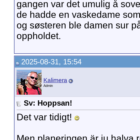
gangen var det umulig å sove
de hadde en vaskedame som IK
og søsteren ble damen sur på 
oppholdet.
2025-08-31, 15:54
Kalimera
Admin
Sv: Hoppsan!
Det var tidigt!
Men planeringen är ju halva re