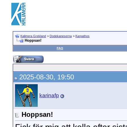
Kalimera Grekland
>
Dodekaneserna
>
Karpathos
Hoppsan!
FAQ
2025-08-30, 19:50
karinafp
Hoppsan!