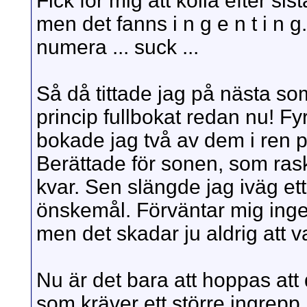
Fick för mig att kolla efter si
men det fanns i n g e n t i n g
numera ... suck ...
Så då tittade jag på nästa so
princip fullbokat redan nu! Fy
bokade jag två av dem i ren 
Berättade för sonen, som ras
kvar. Sen slängde jag iväg ett
önskemål. Förväntar mig inget 
men det skadar ju aldrig att va
Nu är det bara att hoppas att 
som kräver ett större ingrepp 